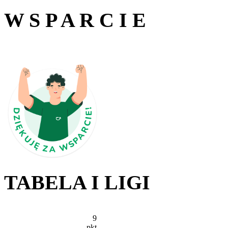
W S P A R C I E
TABELA I LIGI
9
pkt