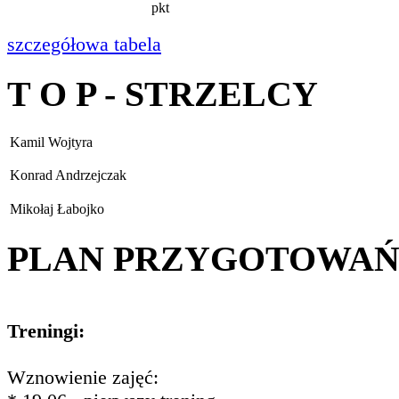
pkt
szczegółowa tabela
T O P - STRZELCY
Kamil Wojtyra
Konrad Andrzejczak
Mikołaj Łabojko
PLAN PRZYGOTOWA
Treningi:
Wznowienie zajęć: