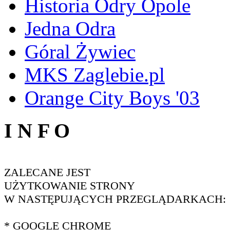
Historia Odry Opole
Jedna Odra
Góral Żywiec
MKS Zaglebie.pl
Orange City Boys '03
I N F O
ZALECANE JEST
UŻYTKOWANIE STRONY
W NASTĘPUJĄCYCH PRZEGLĄDARKACH:
* GOOGLE CHROME