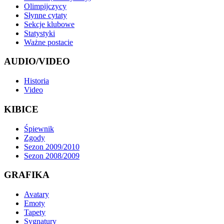
Olimpijczycy
Słynne cytaty
Sekcje klubowe
Statystyki
Ważne postacie
AUDIO/VIDEO
Historia
Video
KIBICE
Śpiewnik
Zgody
Sezon 2009/2010
Sezon 2008/2009
GRAFIKA
Avatary
Emoty
Tapety
Sygnatury