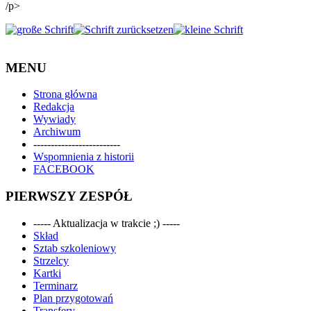
/p>
MENU
Strona główna
Redakcja
Wywiady
Archiwum
-------------------------
Wspomnienia z historii
FACEBOOK
PIERWSZY ZESPÓŁ
----- Aktualizacja w trakcie ;) -----
Skład
Sztab szkoleniowy
Strzelcy
Kartki
Terminarz
Plan przygotowań
Transfery