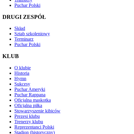
Puchar Polski
DRUGI ZESPÓŁ
Skład
Sztab szkoleniowy
Terminarz
Puchar Polski
KLUB
O klubie
Historia
Hymn
Sukcesy
Puchar Ameryki
Puchar Rappana
Oficjalna maskotka
Oficjalna piłka
Stowarzyszenie kibiców
Prezesi klubu
Trenerzy klubu
Reprezentanci Polski
Stadion (historyczny)