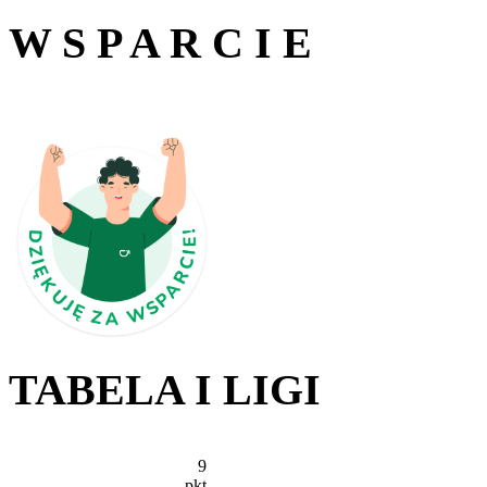
W S P A R C I E
TABELA I LIGI
9
pkt