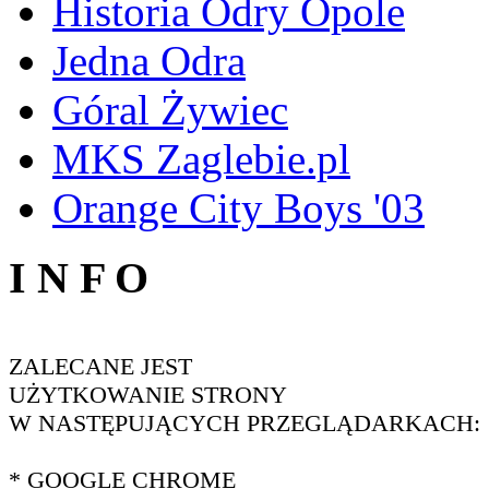
Historia Odry Opole
Jedna Odra
Góral Żywiec
MKS Zaglebie.pl
Orange City Boys '03
I N F O
ZALECANE JEST
UŻYTKOWANIE STRONY
W NASTĘPUJĄCYCH PRZEGLĄDARKACH:
* GOOGLE CHROME