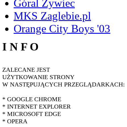
Góral Żywiec
MKS Zaglebie.pl
Orange City Boys '03
I N F O
ZALECANE JEST
UŻYTKOWANIE STRONY
W NASTĘPUJĄCYCH PRZEGLĄDARKACH:
* GOOGLE CHROME
* INTERNET EXPLORER
* MICROSOFT EDGE
* OPERA