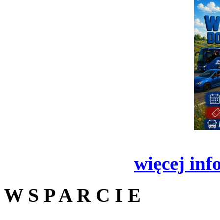
więcej inf
W S P A R C I E