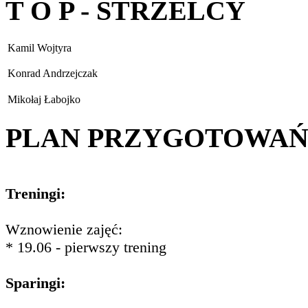
T O P - STRZELCY
Kamil Wojtyra
Konrad Andrzejczak
Mikołaj Łabojko
PLAN PRZYGOTOWA
Treningi:
Wznowienie zajęć:
* 19.06 - pierwszy trening
Sparingi: