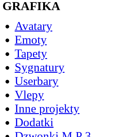
GRAFIKA
Avatary
Emoty
Tapety
Sygnatury
Userbary
Vlepy
Inne projekty
Dodatki
Dzwonki M P 3