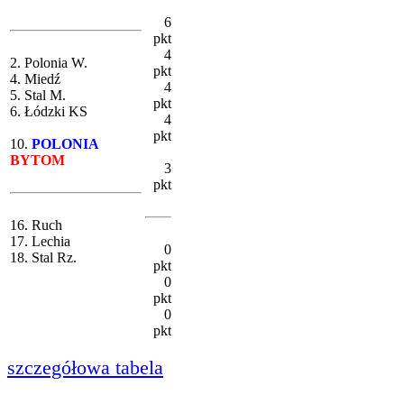
6
pkt
4
2. Polonia W.
pkt
4. Miedź
4
5. Stal M.
pkt
6. Łódzki KS
4
pkt
10.
POLONIA
BYTOM
3
pkt
16. Ruch
17. Lechia
0
18. Stal Rz.
pkt
0
pkt
0
pkt
szczegółowa tabela