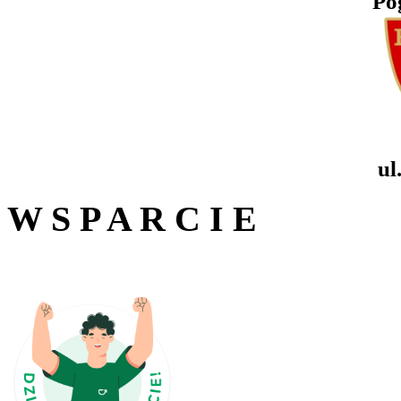
Po
ul
W S P A R C I E