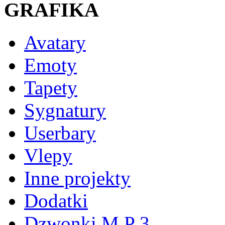
GRAFIKA
Avatary
Emoty
Tapety
Sygnatury
Userbary
Vlepy
Inne projekty
Dodatki
Dzwonki M P 3