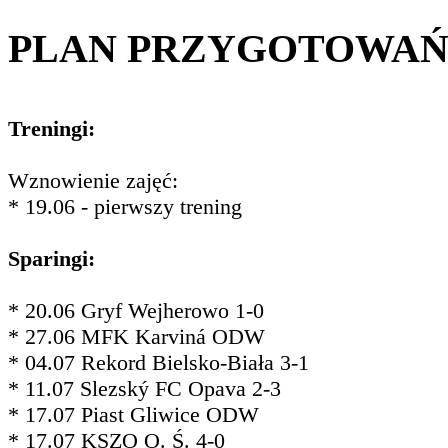
PLAN PRZYGOTOWA
Treningi:
Wznowienie zajęć:
* 19.06 - pierwszy trening
Sparingi:
* 20.06 Gryf Wejherowo 1-0
* 27.06 MFK Karviná ODW
* 04.07 Rekord Bielsko-Biała 3-1
* 11.07 Slezský FC Opava 2-3
* 17.07 Piast Gliwice ODW
* 17.07 KSZO O. Ś. 4-0