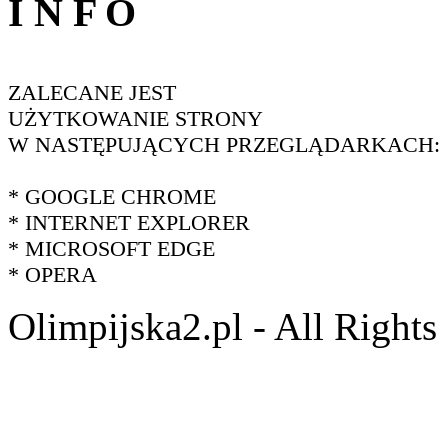
I N F O
ZALECANE JEST
UŻYTKOWANIE STRONY
W NASTĘPUJĄCYCH PRZEGLĄDARKACH:
* GOOGLE CHROME
* INTERNET EXPLORER
* MICROSOFT EDGE
* OPERA
Olimpijska2.pl - All Right