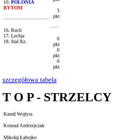
10.
POLONIA
BYTOM
3
pkt
16. Ruch
17. Lechia
0
18. Stal Rz.
pkt
0
pkt
0
pkt
szczegółowa tabela
T O P - STRZELCY
Kamil Wojtyra
Konrad Andrzejczak
Mikołaj Łabojko