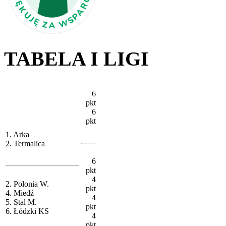
TABELA I LIGI
6
pkt
6
pkt
1. Arka
2. Termalica
6
pkt
4
2. Polonia W.
pkt
4. Miedź
4
5. Stal M.
pkt
6. Łódzki KS
4
pkt