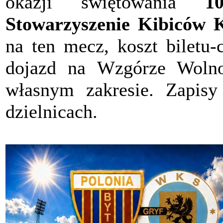
okazji świętowania
10
Stowarzyszenie Kibiców 
na ten mecz, koszt biletu-
dojazd na Wzgórze Wolno
własnym zakresie. Zapis
dzielnicach.