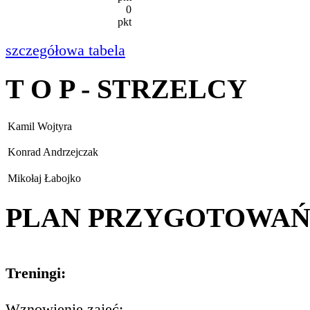
0
pkt
szczegółowa tabela
T O P - STRZELCY
Kamil Wojtyra
Konrad Andrzejczak
Mikołaj Łabojko
PLAN PRZYGOTOWA
Treningi:
Wznowienie zajęć: