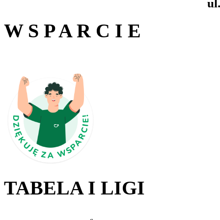
ul
W S P A R C I E
TABELA I LIGI