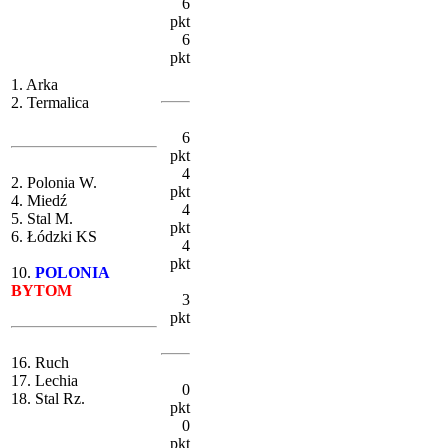
6
pkt
6
pkt
1. Arka
2. Termalica
6
pkt
4
2. Polonia W.
pkt
4. Miedź
4
5. Stal M.
pkt
6. Łódzki KS
4
pkt
10.
POLONIA
BYTOM
3
pkt
16. Ruch
17. Lechia
0
18. Stal Rz.
pkt
0
pkt