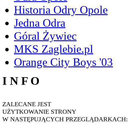
Historia Odry Opole
Jedna Odra
Góral Żywiec
MKS Zaglebie.pl
Orange City Boys '03
I N F O
ZALECANE JEST
UŻYTKOWANIE STRONY
W NASTĘPUJĄCYCH PRZEGLĄDARKACH: