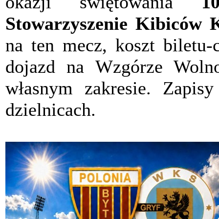
okazji świętowania
10
Stowarzyszenie Kibiców 
na ten mecz, koszt biletu-
dojazd na Wzgórze Wolno
własnym zakresie. Zapis
dzielnicach.