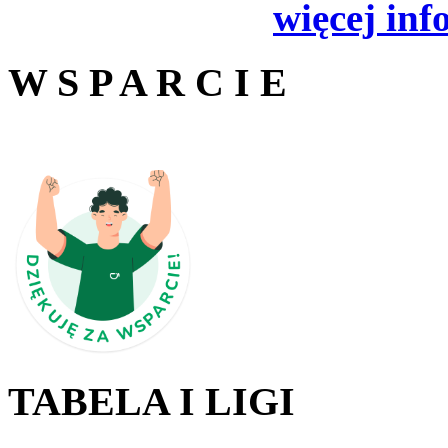
więcej inf
W S P A R C I E
TABELA I LIGI