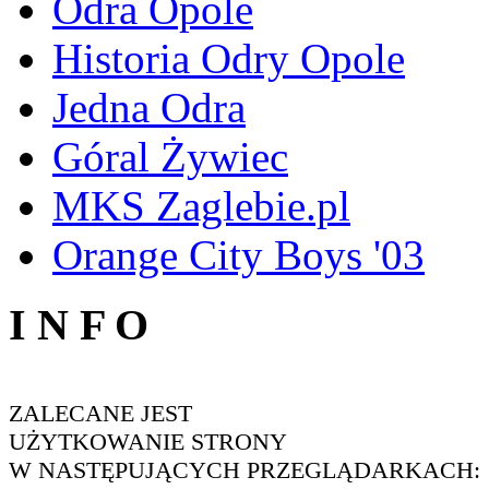
Odra Opole
Historia Odry Opole
Jedna Odra
Góral Żywiec
MKS Zaglebie.pl
Orange City Boys '03
I N F O
ZALECANE JEST
UŻYTKOWANIE STRONY
W NASTĘPUJĄCYCH PRZEGLĄDARKACH: