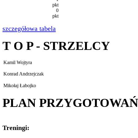
pkt
0
pkt
szczegółowa tabela
T O P - STRZELCY
Kamil Wojtyra
Konrad Andrzejczak
Mikołaj Łabojko
PLAN PRZYGOTOWA
Treningi: