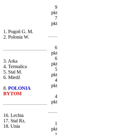
9
pkt
7
pkt
1. Pogoń G. M.
2. Polonia W.
6
pkt
6
3. Arka
pkt
4. Termalica
5
5. Stal M.
pkt
6. Miedź
4
pkt
8.
POLONIA
BYTOM
4
pkt
16. Lechia
17. Stal Rz.
1
18. Unia
pkt
1