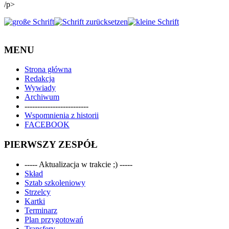
/p>
MENU
Strona główna
Redakcja
Wywiady
Archiwum
-------------------------
Wspomnienia z historii
FACEBOOK
PIERWSZY ZESPÓŁ
----- Aktualizacja w trakcie ;) -----
Skład
Sztab szkoleniowy
Strzelcy
Kartki
Terminarz
Plan przygotowań
Transfery