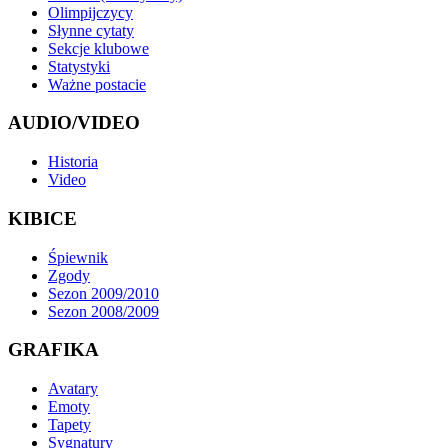
Olimpijczycy
Słynne cytaty
Sekcje klubowe
Statystyki
Ważne postacie
AUDIO/VIDEO
Historia
Video
KIBICE
Śpiewnik
Zgody
Sezon 2009/2010
Sezon 2008/2009
GRAFIKA
Avatary
Emoty
Tapety
Sygnatury