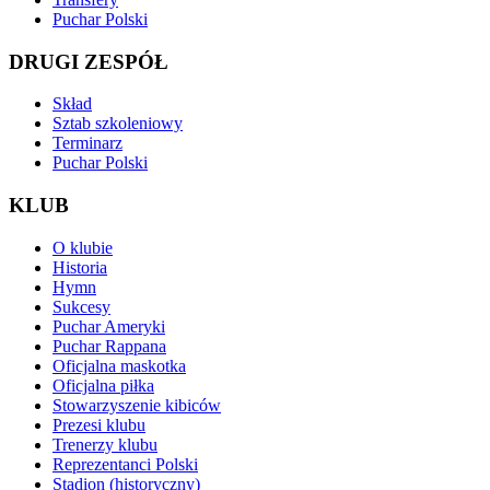
Puchar Polski
DRUGI ZESPÓŁ
Skład
Sztab szkoleniowy
Terminarz
Puchar Polski
KLUB
O klubie
Historia
Hymn
Sukcesy
Puchar Ameryki
Puchar Rappana
Oficjalna maskotka
Oficjalna piłka
Stowarzyszenie kibiców
Prezesi klubu
Trenerzy klubu
Reprezentanci Polski
Stadion (historyczny)