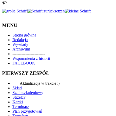
/p>
MENU
Strona główna
Redakcja
Wywiady
Archiwum
-------------------------
Wspomnienia z historii
FACEBOOK
PIERWSZY ZESPÓŁ
----- Aktualizacja w trakcie ;) -----
Skład
Sztab szkoleniowy
Strzelcy
Kartki
Terminarz
Plan przygotowań
Transfery