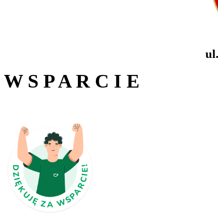
ul
W S P A R C I E