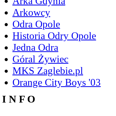
Arka Gdynia
Arkowcy
Odra Opole
Historia Odry Opole
Jedna Odra
Góral Żywiec
MKS Zaglebie.pl
Orange City Boys '03
I N F O