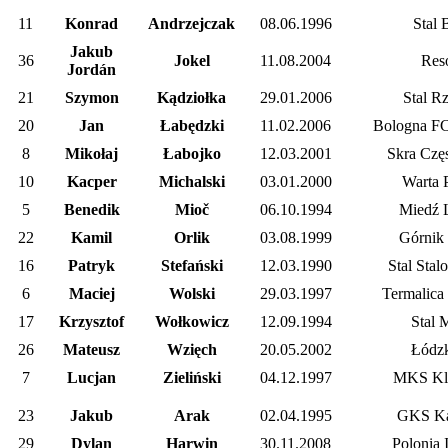
11
Konrad
Andrzejczak
08.06.1996
Stal 
Jakub
36
Jokel
11.08.2004
Res
Jordán
21
Szymon
Kądziołka
29.01.2006
Stal R
20
Jan
Łabędzki
11.02.2006
Bologna F
8
Mikołaj
Łabojko
12.03.2001
Skra Czę
10
Kacper
Michalski
03.01.2000
Warta 
5
Benedik
Mioč
06.10.1994
Miedź 
22
Kamil
Orlik
03.08.1999
Górnik
16
Patryk
Stefański
12.03.1990
Stal Sta
6
Maciej
Wolski
29.03.1997
Termalica
17
Krzysztof
Wołkowicz
12.09.1994
Stal 
26
Mateusz
Wzięch
20.05.2002
Łódz
7
Lucjan
Zieliński
04.12.1997
MKS Kl
23
Jakub
Arak
02.04.1995
GKS Ka
29
Dylan
Harwin
30.11.2008
Polonia 