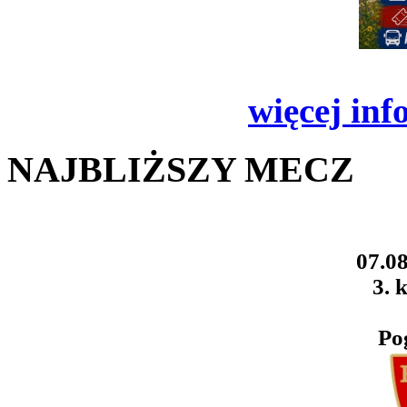
więcej inf
NAJBLIŻSZY MECZ
07.08
3. k
Po