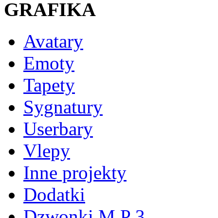
GRAFIKA
Avatary
Emoty
Tapety
Sygnatury
Userbary
Vlepy
Inne projekty
Dodatki
Dzwonki M P 3