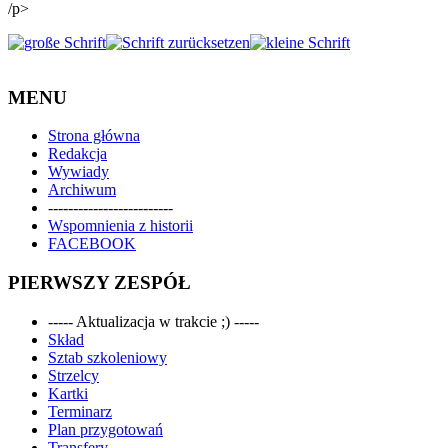
/p>
MENU
Strona główna
Redakcja
Wywiady
Archiwum
-------------------------
Wspomnienia z historii
FACEBOOK
PIERWSZY ZESPÓŁ
----- Aktualizacja w trakcie ;) -----
Skład
Sztab szkoleniowy
Strzelcy
Kartki
Terminarz
Plan przygotowań
Transfery