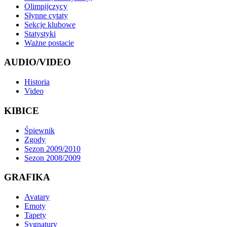
Olimpijczycy
Słynne cytaty
Sekcje klubowe
Statystyki
Ważne postacie
AUDIO/VIDEO
Historia
Video
KIBICE
Śpiewnik
Zgody
Sezon 2009/2010
Sezon 2008/2009
GRAFIKA
Avatary
Emoty
Tapety
Sygnatury