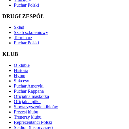
Puchar Polski
DRUGI ZESPÓŁ
Skład
Sztab szkoleniowy
Terminarz
Puchar Polski
KLUB
O klubie
Historia
Hymn
Sukcesy
Puchar Ameryki
Puchar Rappana
Oficjalna maskotka
Oficjalna piłka
Stowarzyszenie kibiców
Prezesi klubu
Trenerzy klubu
Reprezentanci Polski
Stadion (historyczny)