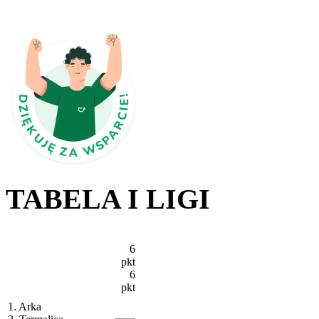
TABELA I LIGI
6
pkt
6
pkt
1. Arka