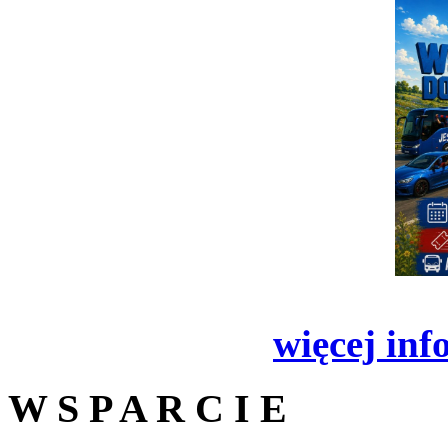
więcej inf
W S P A R C I E