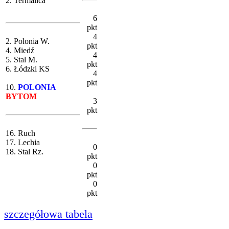
2. Termalica
6
pkt
4
2. Polonia W.
pkt
4. Miedź
4
5. Stal M.
pkt
6. Łódzki KS
4
pkt
10.
POLONIA
BYTOM
3
pkt
16. Ruch
17. Lechia
0
18. Stal Rz.
pkt
0
pkt
0
pkt
szczegółowa tabela