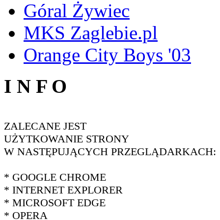
Góral Żywiec
MKS Zaglebie.pl
Orange City Boys '03
I N F O
ZALECANE JEST
UŻYTKOWANIE STRONY
W NASTĘPUJĄCYCH PRZEGLĄDARKACH:
* GOOGLE CHROME
* INTERNET EXPLORER
* MICROSOFT EDGE
* OPERA