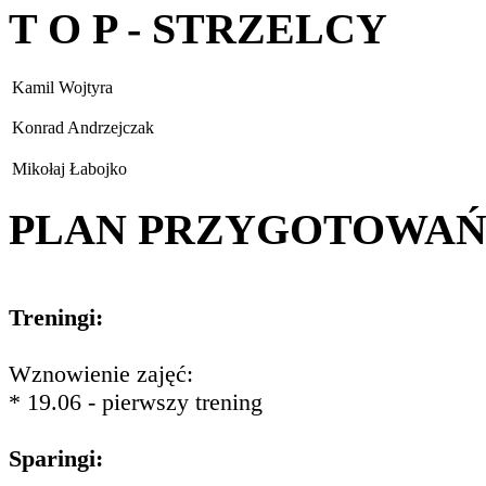
T O P - STRZELCY
Kamil Wojtyra
Konrad Andrzejczak
Mikołaj Łabojko
PLAN PRZYGOTOWA
Treningi:
Wznowienie zajęć:
* 19.06 - pierwszy trening
Sparingi: