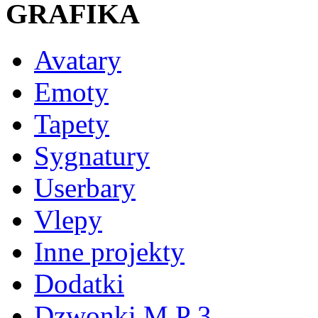
GRAFIKA
Avatary
Emoty
Tapety
Sygnatury
Userbary
Vlepy
Inne projekty
Dodatki
Dzwonki M P 3