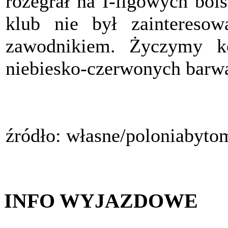
rozegrał na I-ligowych boi
klub nie był zainteresow
zawodnikiem. Życzymy k
niebiesko-czerwonych barw
źródło: własne/poloniabyto
INFO WYJAZDOWE