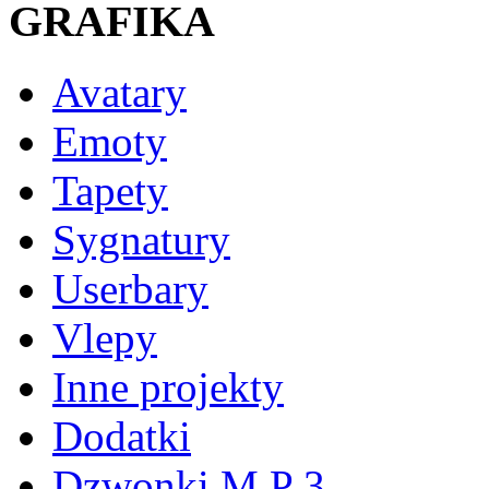
GRAFIKA
Avatary
Emoty
Tapety
Sygnatury
Userbary
Vlepy
Inne projekty
Dodatki
Dzwonki M P 3