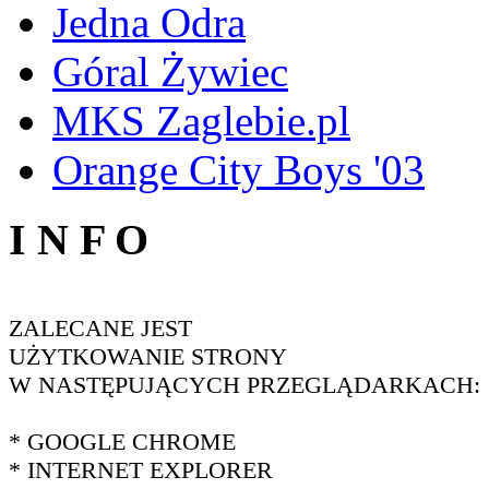
Jedna Odra
Góral Żywiec
MKS Zaglebie.pl
Orange City Boys '03
I N F O
ZALECANE JEST
UŻYTKOWANIE STRONY
W NASTĘPUJĄCYCH PRZEGLĄDARKACH:
* GOOGLE CHROME
* INTERNET EXPLORER