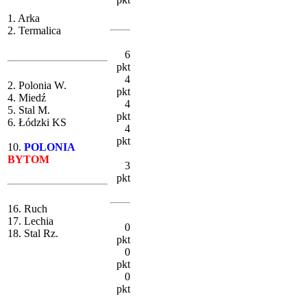
1. Arka
2. Termalica
6
pkt
4
2. Polonia W.
pkt
4. Miedź
4
5. Stal M.
pkt
6. Łódzki KS
4
pkt
10.
POLONIA
BYTOM
3
pkt
16. Ruch
17. Lechia
0
18. Stal Rz.
pkt
0
pkt
0
pkt