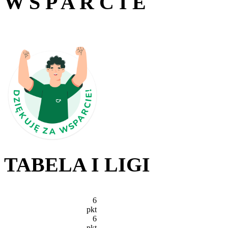
W S P A R C I E
TABELA I LIGI
6
pkt
6
pkt