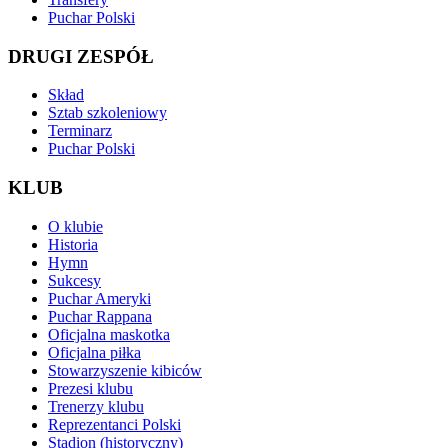
Puchar Polski
DRUGI ZESPÓŁ
Skład
Sztab szkoleniowy
Terminarz
Puchar Polski
KLUB
O klubie
Historia
Hymn
Sukcesy
Puchar Ameryki
Puchar Rappana
Oficjalna maskotka
Oficjalna piłka
Stowarzyszenie kibiców
Prezesi klubu
Trenerzy klubu
Reprezentanci Polski
Stadion (historyczny)