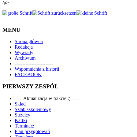
/p>
MENU
Strona główna
Redakcja
Wywiady
Archiwum
-------------------------
Wspomnienia z historii
FACEBOOK
PIERWSZY ZESPÓŁ
----- Aktualizacja w trakcie ;) -----
Skład
Sztab szkoleniowy
Strzelcy
Kartki
Terminarz
Plan przygotowań
Transfery