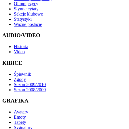
Olimpijczycy
Słynne cytaty
Sekcje klubowe
Statystyki
Ważne postacie
AUDIO/VIDEO
Historia
Video
KIBICE
Śpiewnik
Zgody
Sezon 2009/2010
Sezon 2008/2009
GRAFIKA
Avatary
Emoty
Tapety
Sygnatury