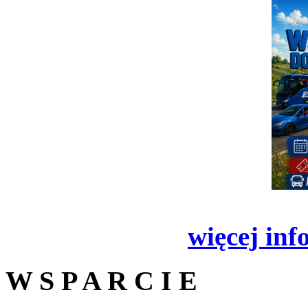
więcej inf
W S P A R C I E