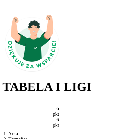
TABELA I LIGI
6
pkt
6
pkt
1. Arka