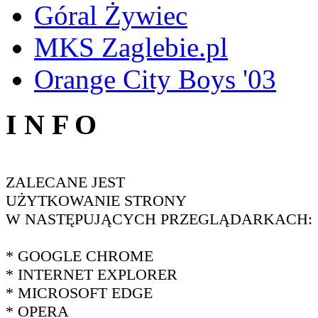
Góral Żywiec
MKS Zaglebie.pl
Orange City Boys '03
I N F O
ZALECANE JEST
UŻYTKOWANIE STRONY
W NASTĘPUJĄCYCH PRZEGLĄDARKACH:
* GOOGLE CHROME
* INTERNET EXPLORER
* MICROSOFT EDGE
* OPERA