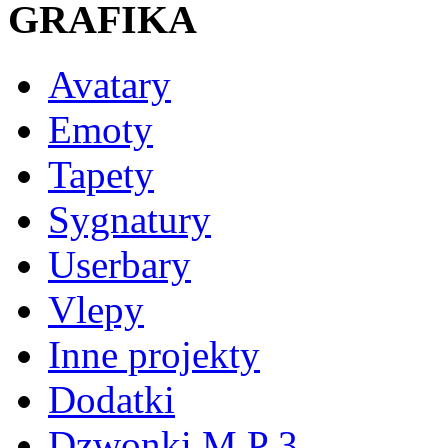
GRAFIKA
Avatary
Emoty
Tapety
Sygnatury
Userbary
Vlepy
Inne projekty
Dodatki
Dzwonki M P 3