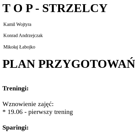
T O P - STRZELCY
Kamil Wojtyra
Konrad Andrzejczak
Mikołaj Łabojko
PLAN PRZYGOTOWA
Treningi:
Wznowienie zajęć:
* 19.06 - pierwszy trening
Sparingi: