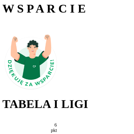
W S P A R C I E
TABELA I LIGI
6
pkt