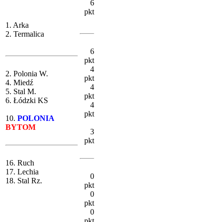
6
pkt
1. Arka
2. Termalica
6
pkt
4
2. Polonia W.
pkt
4. Miedź
4
5. Stal M.
pkt
6. Łódzki KS
4
pkt
10.
POLONIA
BYTOM
3
pkt
16. Ruch
17. Lechia
0
18. Stal Rz.
pkt
0
pkt
0
pkt