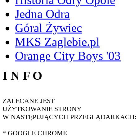
Jedna Odra
Góral Żywiec
MKS Zaglebie.pl
Orange City Boys '03
I N F O
ZALECANE JEST
UŻYTKOWANIE STRONY
W NASTĘPUJĄCYCH PRZEGLĄDARKACH:
* GOOGLE CHROME