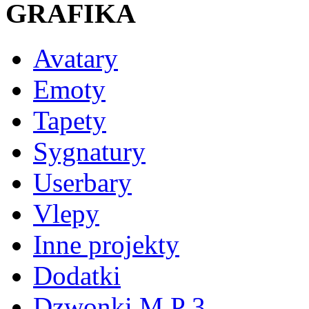
GRAFIKA
Avatary
Emoty
Tapety
Sygnatury
Userbary
Vlepy
Inne projekty
Dodatki
Dzwonki M P 3