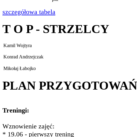
szczegółowa tabela
T O P - STRZELCY
Kamil Wojtyra
Konrad Andrzejczak
Mikołaj Łabojko
PLAN PRZYGOTOWA
Treningi:
Wznowienie zajęć:
* 19.06 - pierwszy trening