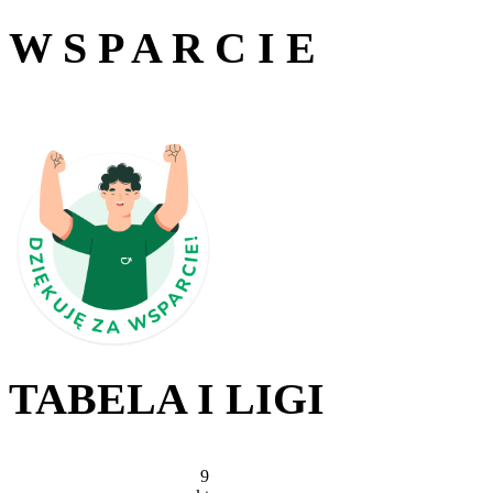
W S P A R C I E
TABELA I LIGI
9