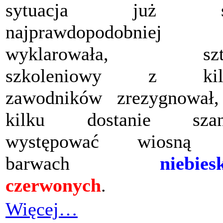
sytuacja już s
najprawdopodobniej
wyklarowała, szt
szkoleniowy z kil
zawodników zrezygnował
kilku dostanie szan
występować wiosną
barwach
niebies
czerwonych
.
Więcej…