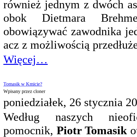
również jednym z dwóch as
obok Dietmara Brehm
obowiązywać zawodnika jed
acz z możliwością przedłużen
Więcej…
Tomasik w Kmicie?
Wpisany przez cloner
poniedziałek, 26 stycznia 2
Według naszych nieofic
pomocnik,
Piotr Tomasik
o