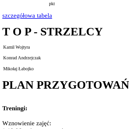
pkt
szczegółowa tabela
T O P - STRZELCY
Kamil Wojtyra
Konrad Andrzejczak
Mikołaj Łabojko
PLAN PRZYGOTOWA
Treningi:
Wznowienie zajęć: