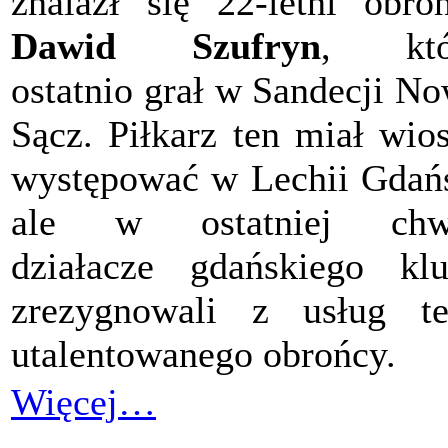
znalazł się 22-letni obro
Dawid Szufryn
, któ
ostatnio grał w Sandecji N
Sącz. Piłkarz ten miał wio
występować w Lechii Gdań
ale w ostatniej chwi
działacze gdańskiego kl
zrezygnowali z usług t
utalentowanego obrońcy.
Więcej…