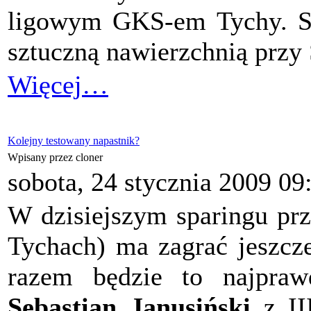
ligowym GKS-em Tychy. Sp
sztuczną nawierzchnią przy
Więcej…
Kolejny testowany napastnik?
Wpisany przez cloner
sobota, 24 stycznia 2009 09
W dzisiejszym sparingu p
Tychach) ma zagrać jeszcz
razem będzie to najprawd
Sebastian Janusiński
z III