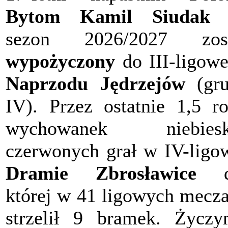
Bytom Kamil Siudak
sezon 2026/2027 zost
wypożyczony
do III-ligow
Naprzodu Jędrzejów
(gru
IV). Przez ostatnie 1,5 r
wychowanek niebiesk
czerwonych grał w IV-ligo
Dramie Zbrosławice
d
której w 41 ligowych mecz
strzelił 9 bramek. Życz