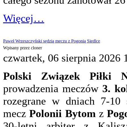
całego sezonu zanotował 26 
Więcej…
Paweł Wrzeszczyński sędzią meczu z Pogonią Siedlce
Wpisany przez cloner
czwartek, 06 sierpnia 2026 
Polski Związek Piłki N
prowadzenia meczów
3. ko
rozegrane w dniach 7-10 
mecz
Polonii Bytom
z
Pogo
30-letni arbiter z Kali