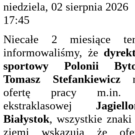
niedziela, 02 sierpnia 2026
17:45
Niecałe 2 miesiące te
informowaliśmy, że
dyrek
sportowy Polonii Byt
Tomasz Stefankiewicz
m
ofertę pracy m.in.
ekstraklasowej
Jagiello
Białystok
, wszystkie znaki
ziemi wskazują że ofer