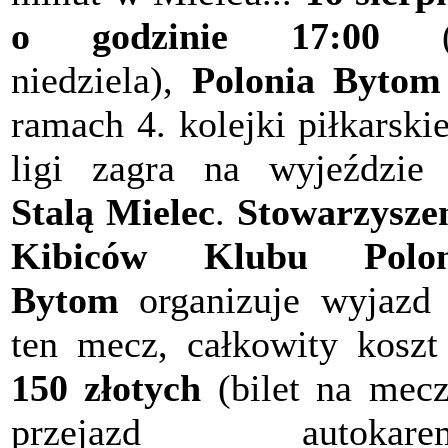
o godzinie 17:00
(t
niedziela),
Polonia Bytom
ramach 4. kolejki piłkarskie
ligi zagra na wyjeździe
Stalą Mielec
.
Stowarzysze
Kibiców Klubu Polon
Bytom
organizuje wyjazd
ten mecz, całkowity koszt
150 złotych
(bilet na mec
przejazd autokarem