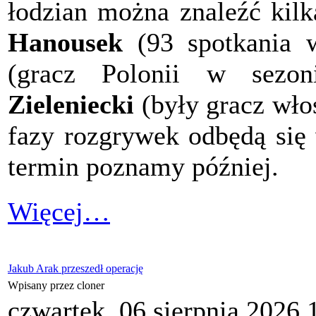
łodzian można znaleźć kil
Hanousek
(93 spotkania w
(gracz Polonii w sezo
Zieleniecki
(były gracz wło
fazy rozgrywek odbędą się 
termin poznamy później.
Więcej…
Jakub Arak przeszedł operację
Wpisany przez cloner
czwartek, 06 sierpnia 2026 