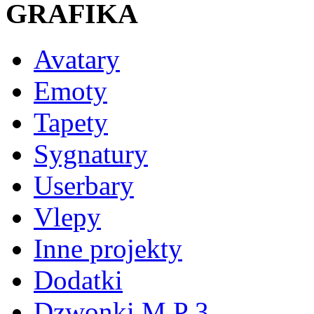
GRAFIKA
Avatary
Emoty
Tapety
Sygnatury
Userbary
Vlepy
Inne projekty
Dodatki
Dzwonki M P 3