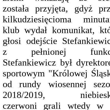
została przyjęta, gdyż pr
kilkudziesięcioma minut
klub wydał komunikat, kt
głosi odejście Stefankiewi
z pełnionej funkcj
Stefankiewicz był dyrekto
sportowym "Królowej Śląs
od rundy wiosennej sez
2018/2019, niebiesk
czerwoni grali wtedy w