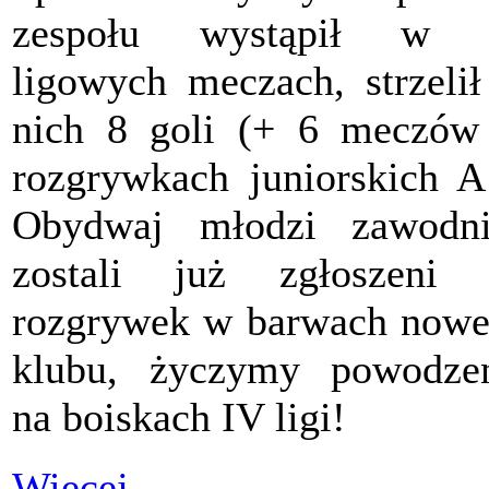
zespołu wystąpił w 
ligowych meczach, strzeli
nich 8 goli (+ 6 meczó
rozgrywkach juniorskich A
Obydwaj młodzi zawodni
zostali już zgłoszeni 
rozgrywek w barwach now
klubu, życzymy powodze
na boiskach IV ligi!
Więcej…