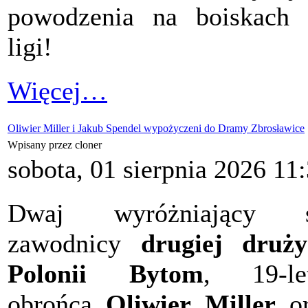
powodzenia na boiskach 
ligi!
Więcej…
Oliwier Miller i Jakub Spendel wypożyczeni do Dramy Zbrosławice
Wpisany przez cloner
sobota, 01 sierpnia 2026 11
Dwaj wyróżniający s
zawodnicy
drugiej druż
Polonii Byto
m
, 19-le
obrońca
Oliwier Miller
or