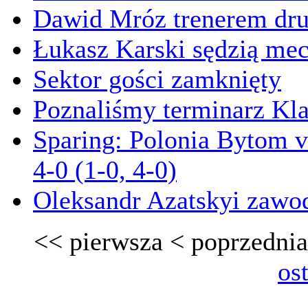
Dawid Mróz trenerem dru
Łukasz Karski sędzią me
Sektor gości zamknięty
Poznaliśmy terminarz Kl
Sparing: Polonia Bytom 
4-0 (1-0, 4-0)
Oleksandr Azatskyi zawo
<<
pierwsza
<
poprzednia
os