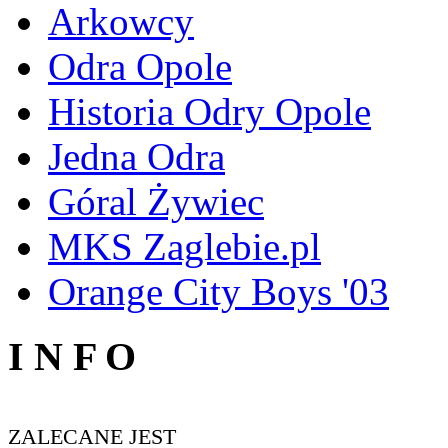
Arkowcy
Odra Opole
Historia Odry Opole
Jedna Odra
Góral Żywiec
MKS Zaglebie.pl
Orange City Boys '03
I N F O
ZALECANE JEST