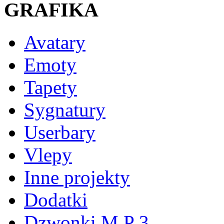
GRAFIKA
Avatary
Emoty
Tapety
Sygnatury
Userbary
Vlepy
Inne projekty
Dodatki
Dzwonki M P 3