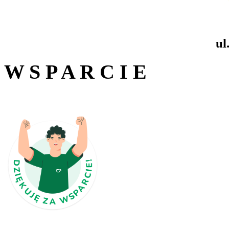
ul
W S P A R C I E