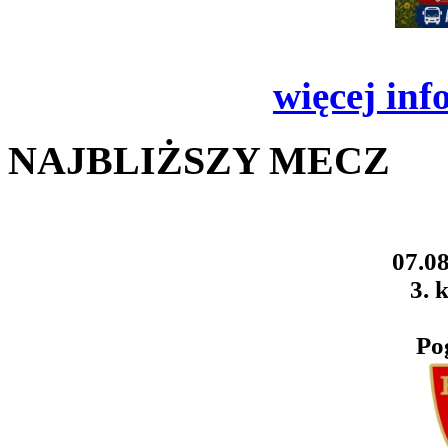
więcej inf
NAJBLIŻSZY MECZ
07.08
3. k
Po