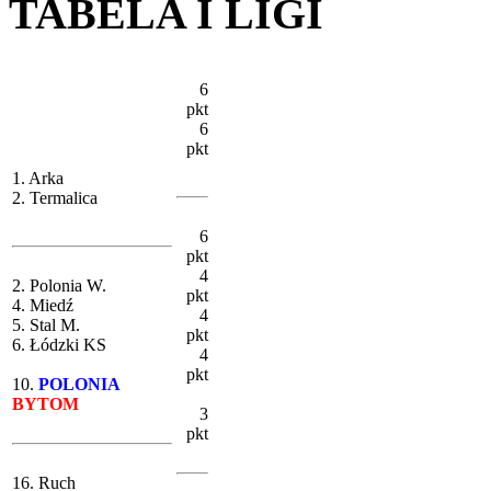
TABELA I LIGI
6
pkt
6
pkt
1. Arka
2. Termalica
6
pkt
4
2. Polonia W.
pkt
4. Miedź
4
5. Stal M.
pkt
6. Łódzki KS
4
pkt
10.
POLONIA
BYTOM
3
pkt
16. Ruch