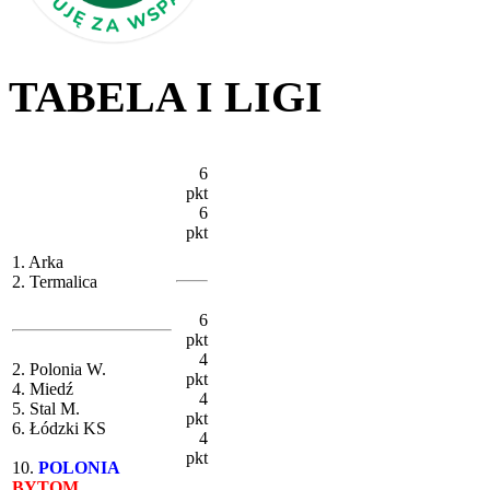
TABELA I LIGI
6
pkt
6
pkt
1. Arka
2. Termalica
6
pkt
4
2. Polonia W.
pkt
4. Miedź
4
5. Stal M.
pkt
6. Łódzki KS
4
pkt
10.
POLONIA
BYTOM