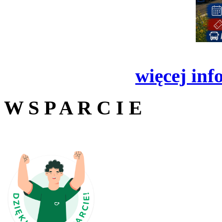
więcej inf
W S P A R C I E