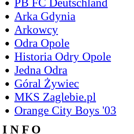
PB FC Deutschland
Arka Gdynia
Arkowcy
Odra Opole
Historia Odry Opole
Jedna Odra
Góral Żywiec
MKS Zaglebie.pl
Orange City Boys '03
I N F O