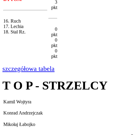
3
pkt
16. Ruch
17. Lechia
0
18. Stal Rz.
pkt
0
pkt
0
pkt
szczegółowa tabela
T O P - STRZELCY
Kamil Wojtyra
Konrad Andrzejczak
Mikołaj Łabojko