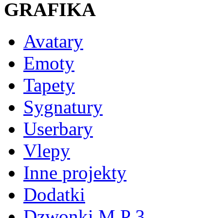
GRAFIKA
Avatary
Emoty
Tapety
Sygnatury
Userbary
Vlepy
Inne projekty
Dodatki
Dzwonki M P 3