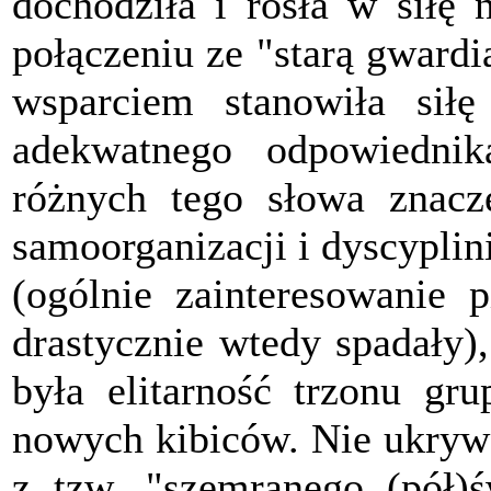
dochodziła i rosła w siłę 
połączeniu ze "starą gwardi
wsparciem stanowiła sił
adekwatnego odpowiedni
różnych tego słowa znacze
samoorganizacji i dyscyplin
(ogólnie zainteresowanie p
drastycznie wtedy spadały)
była elitarność trzonu gr
nowych kibiców. Nie ukrywa
z tzw. "szemranego (pół)św