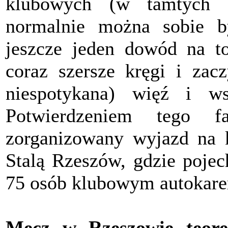
klubowych (w tamtych c
normalnie można sobie b
jeszcze jeden dowód na to,
coraz szersze kręgi i zac
niespotykana) więź i wsp
Potwierdzeniem tego f
zorganizowany wyjazd na 
Stalą Rzeszów, gdzie pojec
75 osób klubowym autokar
Mecz w Rzeszowie teore