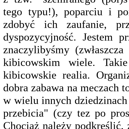
tego typu!), poparciu i p
zdobyć ich zaufanie, pr
dyspozycyjność. Jestem pr
znaczylibyśmy (zwłaszcza 
kibicowskim wiele. Taki
kibicowskie realia. Organi
dobra zabawa na meczach to
w wielu innych dziedzinach ży
przebicia" (czy tez po pro
Chociaż należy podkreślić,