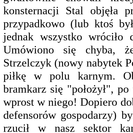
konsternacji Stal objęła 
przypadkowo (lub ktoś był
jednak wszystko wróciło 
Umówiono się chyba, ż
Strzelczyk (nowy nabytek P
piłkę w polu karnym. Ob
bramkarz się "położył", po
wprost w niego! Dopiero do
defensorów gospodarzy) był
rzucił w nasz sektor kam