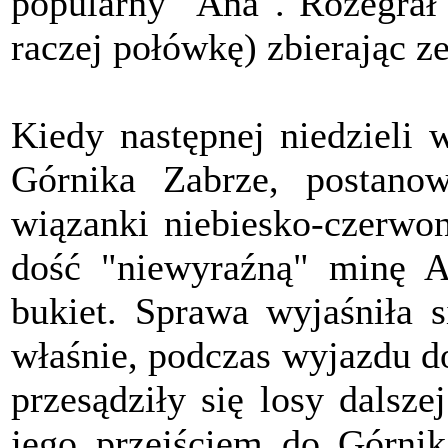
popularny "Ana". Rozegrał 
raczej połówkę) zbierając z
Kiedy następnej niedzieli
Górnika Zabrze, postano
wiązanki niebiesko-czerwo
dość "niewyraźną" minę 
bukiet. Sprawa wyjaśniła s
właśnie, podczas wyjazdu 
przesądziły się losy dalsze
jego przejściem do Górni