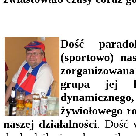
Dość parado
(sportowo) na
zorganizowana
grupa jej k
dynamiczneg
żywiołowego r
naszej działalności
. Dość 