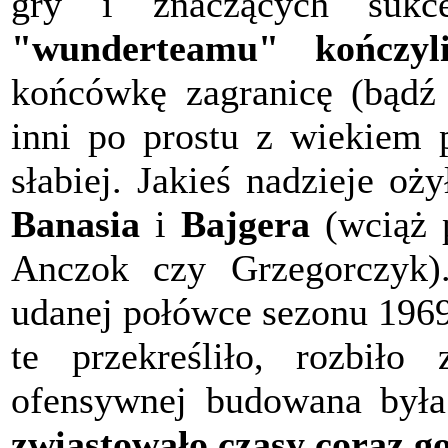
gry i znaczących suk
"wunderteamu" kończyl
końcówkę zagranicę (bądź d
inni po prostu z wiekiem p
słabiej. Jakieś nadzieje o
Banasia
i
Bajgera
(wciąż p
Anczok czy Grzegorczyk).
udanej połówce sezonu 1969
te przekreśliło, rozbiło
ofensywnej budowana była
zwiastowało czasy coraz g