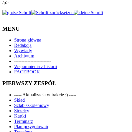
/p>
MENU
Strona główna
Redakcja
Wywiady
Archiwum
-------------------------
Wspomnienia z historii
FACEBOOK
PIERWSZY ZESPÓŁ
----- Aktualizacja w trakcie ;) -----
Skład
Sztab szkoleniowy
Strzelcy
Kartki
Terminarz
Plan przygotowań
Transfery