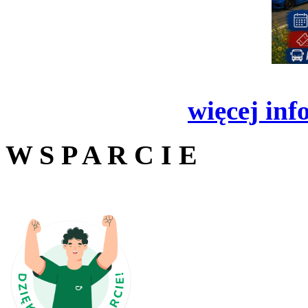
więcej inf
W S P A R C I E