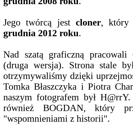
grudnia 2008 roku
.
Jego twórcą jest
cloner
, który
grudnia 2012 roku
.
Nad szatą graficzną pracowali
(druga wersja). Strona stale by
otrzymywaliśmy dzięki uprzejmoś
Tomka Błaszczyka i Piotra Char
naszym fotografem był H@rrY.
również BOGDAN, który prze
"wspomnieniami z historii".