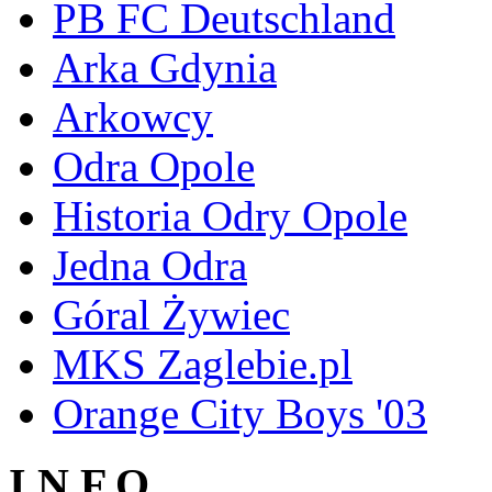
PB FC Deutschland
Arka Gdynia
Arkowcy
Odra Opole
Historia Odry Opole
Jedna Odra
Góral Żywiec
MKS Zaglebie.pl
Orange City Boys '03
I N F O