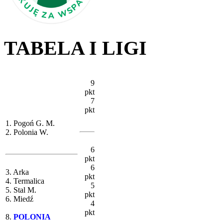
TABELA I LIGI
9
pkt
7
pkt
1. Pogoń G. M.
2. Polonia W.
6
pkt
6
3. Arka
pkt
4. Termalica
5
5. Stal M.
pkt
6. Miedź
4
pkt
8.
POLONIA