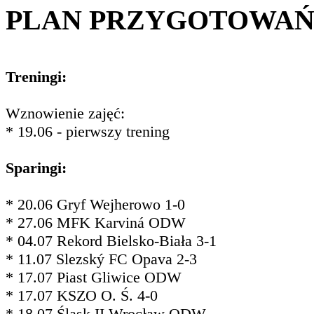
PLAN PRZYGOTOWA
Treningi:
Wznowienie zajęć:
* 19.06 - pierwszy trening
Sparingi:
* 20.06 Gryf Wejherowo 1-0
* 27.06 MFK Karviná ODW
* 04.07 Rekord Bielsko-Biała 3-1
* 11.07 Slezský FC Opava 2-3
* 17.07 Piast Gliwice ODW
* 17.07 KSZO O. Ś. 4-0
* 18.07 Śląsk II Wrocław ODW