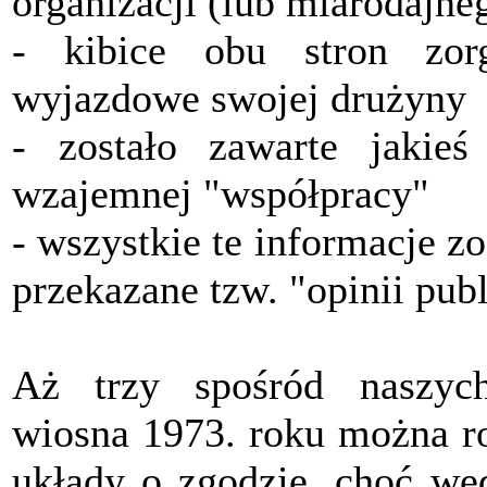
organizacji (lub miarodajne
- kibice obu stron zor
wyjazdowe swojej drużyny
- zostało zawarte jakieś
wzajemnej "współpracy"
- wszystkie te informacje z
przekazane tzw. "opinii publ
Aż trzy spośród naszyc
wiosna 1973. roku można ro
układy o zgodzie, choć we