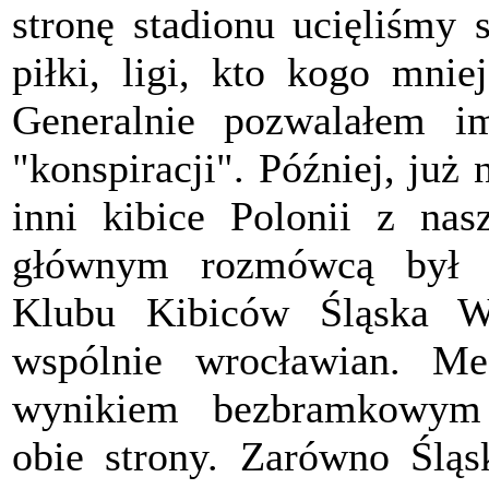
stronę stadionu ucięliśmy 
piłki, ligi, kto kogo mnie
Generalnie pozwalałem i
"konspiracji". Później, już 
inni kibice Polonii z nas
głównym rozmówcą był w
Klubu Kibiców Śląska W
wspólnie wrocławian. M
wynikiem bezbramkowym g
obie strony. Zarówno Śląs