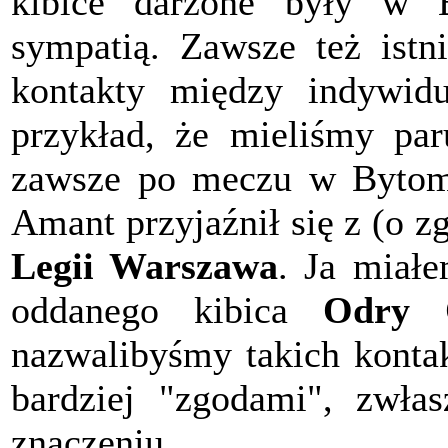
kibice darzone były w 
sympatią. Zawsze też istni
kontakty między indywid
przykład, że mieliśmy p
zawsze po meczu w Bytomi
Amant przyjaźnił się z (o 
Legii Warszawa
. Ja miałe
oddanego kibica
Odry 
nazwalibyśmy takich konta
bardziej "zgodami", zwła
znaczeniu.