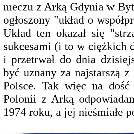
meczu z Arką Gdynia w Byto
ogłoszony "układ o współp
Układ ten okazał się "strz
sukcesami (i to w ciężkich d
i przetrwał do dnia dzisie
być uznany za najstarszą z
Polsce. Tak więc na dość 
Polonii z Arką odpowiadam
1974 roku, a jej nieśmiałe p