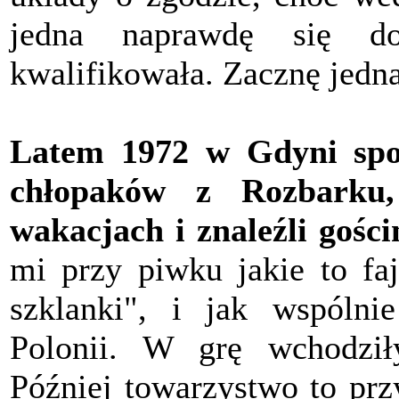
jedna naprawdę się d
kwalifikowała. Zacznę jedn
Latem 1972 w Gdyni spo
chłopaków z Rozbarku
wakacjach i znaleźli gości
mi przy piwku jakie to faj
szklanki", i jak wspólni
Polonii. W grę wchodził
Później towarzystwo to prz