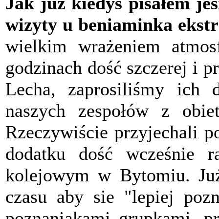
Jak już kiedyś pisałem jes
wizyty u beniaminka ekst
wielkim wrażeniem atmosf
godzinach dość szczerej i p
Lecha, zaprosiliśmy ich
naszych zespołów z obiet
Rzeczywiście przyjechali p
dodatku dość wcześnie r
kolejowym w Bytomiu. Ju
czasu aby sie "lepiej poz
poznaniakami grupkami, pr