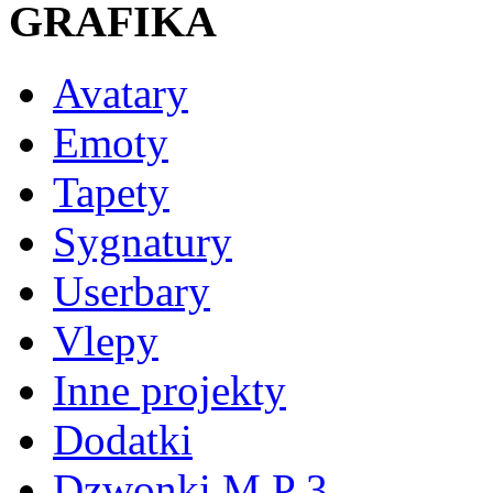
GRAFIKA
Avatary
Emoty
Tapety
Sygnatury
Userbary
Vlepy
Inne projekty
Dodatki
Dzwonki M P 3