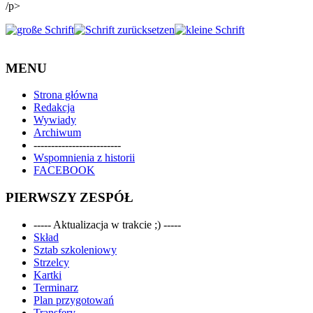
/p>
MENU
Strona główna
Redakcja
Wywiady
Archiwum
-------------------------
Wspomnienia z historii
FACEBOOK
PIERWSZY ZESPÓŁ
----- Aktualizacja w trakcie ;) -----
Skład
Sztab szkoleniowy
Strzelcy
Kartki
Terminarz
Plan przygotowań
Transfery