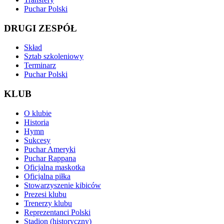
Puchar Polski
DRUGI ZESPÓŁ
Skład
Sztab szkoleniowy
Terminarz
Puchar Polski
KLUB
O klubie
Historia
Hymn
Sukcesy
Puchar Ameryki
Puchar Rappana
Oficjalna maskotka
Oficjalna piłka
Stowarzyszenie kibiców
Prezesi klubu
Trenerzy klubu
Reprezentanci Polski
Stadion (historyczny)