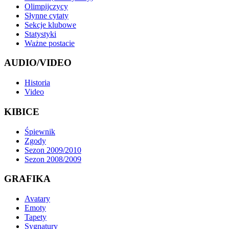
Olimpijczycy
Słynne cytaty
Sekcje klubowe
Statystyki
Ważne postacie
AUDIO/VIDEO
Historia
Video
KIBICE
Śpiewnik
Zgody
Sezon 2009/2010
Sezon 2008/2009
GRAFIKA
Avatary
Emoty
Tapety
Sygnatury