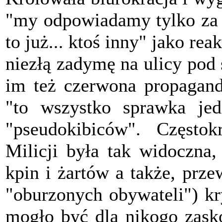
"my odpowiadamy tylko za s
to już... ktoś inny" jako r
niezłą zadymę na ulicy pod 
im też czerwona propaganda
"to wszystko sprawka jed
"pseudokibiców". Częstok
Milicji była tak widoczna,
kpin i żartów a także, prze
"oburzonych obywateli") kry
mogło być dla nikogo zask