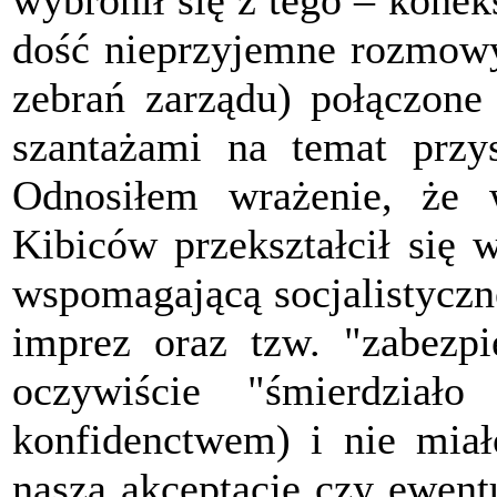
wybronił się z tego – konek
dość nieprzyjemne rozmowy
zebrań zarządu) połączon
szantażami na temat przy
Odnosiłem wrażenie, że 
Kibiców przekształcił się
wspomagającą socjalistyczn
imprez oraz tzw. "zabezpi
oczywiście "śmierdział
konfidenctwem) i nie miał
naszą akceptację czy ewent