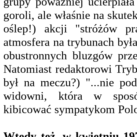
grupy poważniej ucierpiała
goroli, ale właśnie na skute
oślep!) akcji "stróżów p
atmosfera na trybunach była 
obustronnych bluzgów prze
Natomiast redaktorowi Tryb
był na meczu?) "...nie po
widowni, która w sposób
kibicować sympatykom Polon
Wtedy też, w kwietniu 19