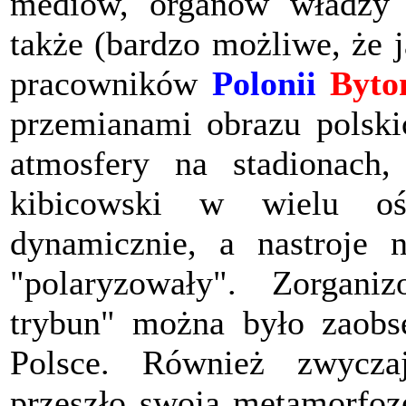
mediów, organów władzy o
także (bardzo możliwe, że 
pracowników
Polonii
Byt
przemianami obrazu polskic
atmosfery na stadionach
kibicowski w wielu oś
dynamicznie, a nastroje n
"polaryzowały". Zorgani
trybun" można było zaobs
Polsce. Również zwycza
przeszło swoją metamorfoz