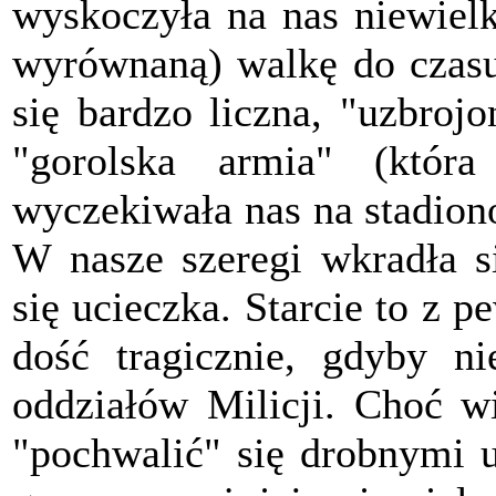
wyskoczyła na nas niewielk
wyrównaną) walkę do czasu,
się bardzo liczna, "uzbroj
"gorolska armia" (któr
wyczekiwała nas na stadio
W nasze szeregi wkradła s
się ucieczka. Starcie to z 
dość tragicznie, gdyby ni
oddziałów Milicji. Choć w
"pochwalić" się drobnymi u