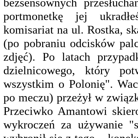
bezsensownych przesłuchan
portmonetkę jej ukradłe
komisariat na ul. Rostka, 
(po pobraniu odcisków pal
zdjęć). Po latach przypa
dzielnicowego, który po
wszystkim o Polonię". Wac
po meczu) przeżył w związk
Przeciwko Amantowi skier
wykroczeń za używanie "s