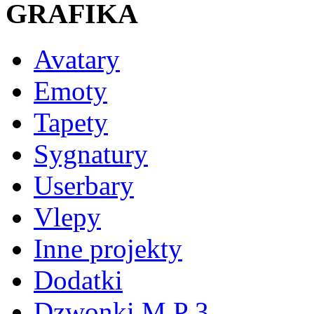
GRAFIKA
Avatary
Emoty
Tapety
Sygnatury
Userbary
Vlepy
Inne projekty
Dodatki
Dzwonki M P 3