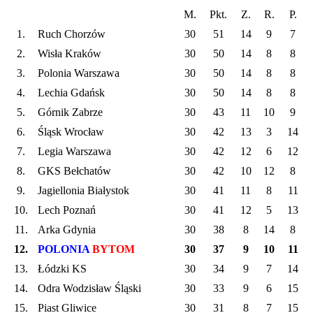
M.
Pkt.
Z.
R.
P.
1.
Ruch Chorzów
30
51
14
9
7
2.
Wisła Kraków
30
50
14
8
8
3.
Polonia Warszawa
30
50
14
8
8
4.
Lechia Gdańsk
30
50
14
8
8
5.
Górnik Zabrze
30
43
11
10
9
6.
Śląsk Wrocław
30
42
13
3
14
7.
Legia Warszawa
30
42
12
6
12
8.
GKS Bełchatów
30
42
10
12
8
9.
Jagiellonia Białystok
30
41
11
8
11
10.
Lech Poznań
30
41
12
5
13
11.
Arka Gdynia
30
38
8
14
8
12.
POLONIA
BYTOM
30
37
9
10
11
13.
Łódzki KS
30
34
9
7
14
14.
Odra Wodzisław Śląski
30
33
9
6
15
15.
Piast Gliwice
30
31
8
7
15