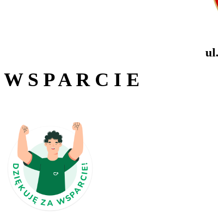
ul
W S P A R C I E