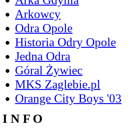
Arkowcy
Odra Opole
Historia Odry Opole
Jedna Odra
Góral Żywiec
MKS Zaglebie.pl
Orange City Boys '03
I N F O