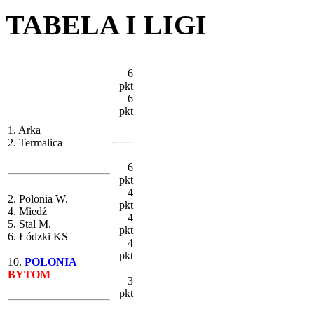
TABELA I LIGI
6
pkt
6
pkt
1. Arka
2. Termalica
6
pkt
4
2. Polonia W.
pkt
4. Miedź
4
5. Stal M.
pkt
6. Łódzki KS
4
pkt
10.
POLONIA
BYTOM
3
pkt