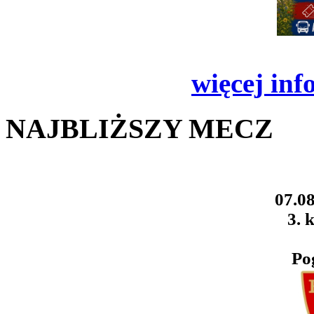
więcej inf
NAJBLIŻSZY MECZ
07.08
3. k
Po