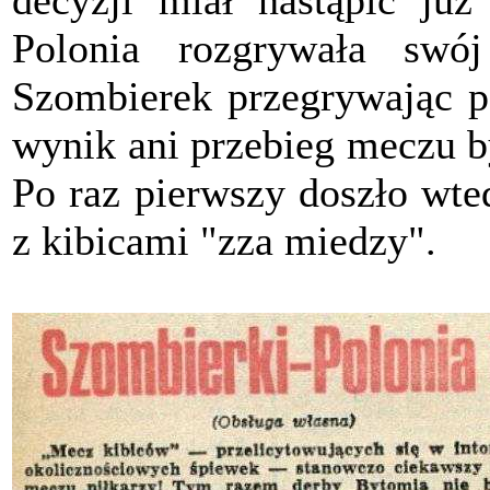
decyzji miał nastąpić j
Polonia rozgrywała swó
Szombierek przegrywając po
wynik ani przebieg meczu b
Po raz pierwszy doszło wte
z kibicami "zza miedzy".