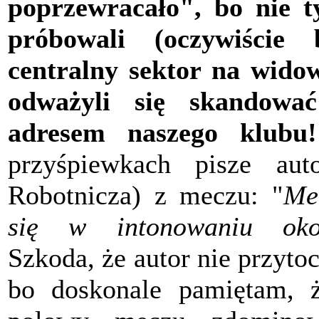
poprzewracało", bo nie 
próbowali (oczywiście 
centralny sektor na wido
odważyli się skandowa
adresem naszego klubu!
przyśpiewkach pisze aut
Robotnicza) z meczu: "
Me
się w intonowaniu okoli
Szkoda, że autor nie przytoc
bo doskonale pamiętam, ż