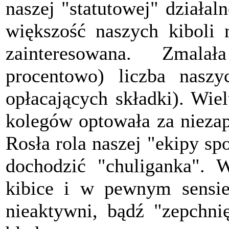
naszej "statutowej" działal
większość naszych kiboli 
zainteresowana. Zmala
procentowo) liczba naszy
opłacających składki). Wie
kolegów optowała za niezap
Rosła rola naszej "ekipy sp
dochodzić "chuliganka". W
kibice i w pewnym sensie
nieaktywni, bądź "zepchnię