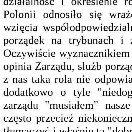
działalność i określenie 
Polonii odnosiło się wra
wzięcia współodpowiedzial
porządek na trybunach i 
Oczywiście wyznacznikiem
opinia Zarządu, służb porzą
z nas taka rola nie odpowi
dodatkowo o tyle "niedog
zarządu "musiałem" nasze 
często przecież niekoniecz
tłumaczyć i właśnie tą "dobr