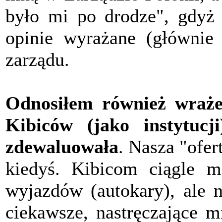
było mi po drodze", gdyż 
opinie wyrażane (głównie
zarządu.
Odnosiłem również wrażen
Kibiców (jako instytucj
zdewaluowała
. Nasza "ofert
kiedyś. Kibicom ciągle m
wyjazdów (autokary), ale n
ciekawsze, nastręczające m