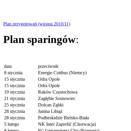
Plan przygotowań (wiosna 2010/11)
Plan sparingów
:
data
przeciwnik
8 stycznia
Energie Cottbus (Niemcy)
15 stycznia
Odra Opole
15 stycznia
Odra Opole
19 stycznia
Raków Częstochowa
21 stycznia
Zagłębie Sosnowiec
25 stycznia
Dolcan Ząbki
28 stycznia
Janina Libiąż
28 stycznia
Podbeskidzie Bielsko-Biała
5 lutego
NK Inter Zaprešić (Chorwacja)
8 lutego
FC Universitatea Cluj (Rumunia)