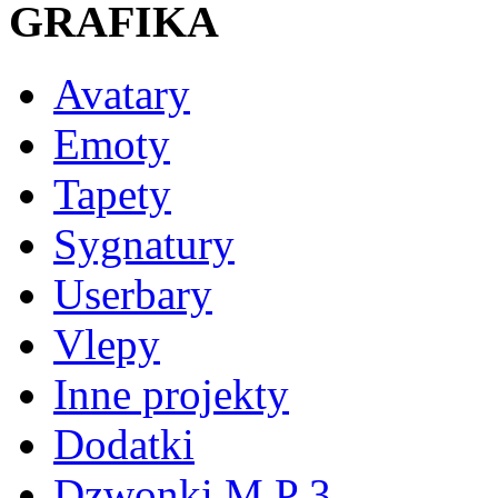
GRAFIKA
Avatary
Emoty
Tapety
Sygnatury
Userbary
Vlepy
Inne projekty
Dodatki
Dzwonki M P 3