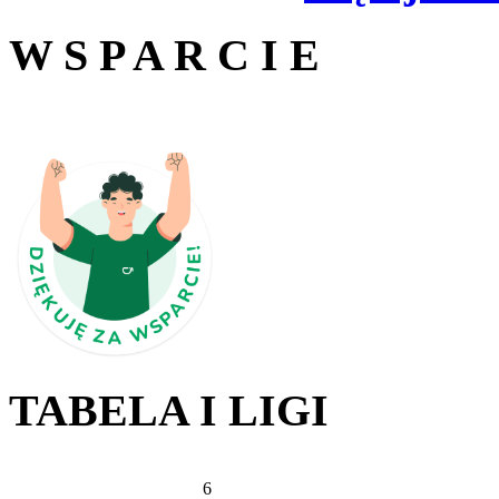
W S P A R C I E
TABELA I LIGI
6