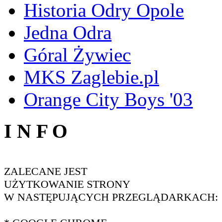
Historia Odry Opole
Jedna Odra
Góral Żywiec
MKS Zaglebie.pl
Orange City Boys '03
I N F O
ZALECANE JEST
UŻYTKOWANIE STRONY
W NASTĘPUJĄCYCH PRZEGLĄDARKACH: