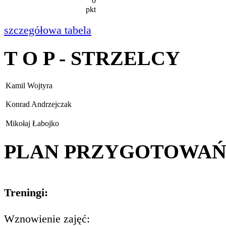
0
pkt
szczegółowa tabela
T O P - STRZELCY
Kamil Wojtyra
Konrad Andrzejczak
Mikołaj Łabojko
PLAN PRZYGOTOWA
Treningi:
Wznowienie zajęć: