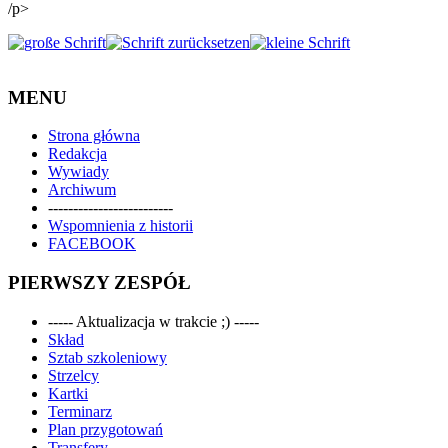
/p>
MENU
Strona główna
Redakcja
Wywiady
Archiwum
-------------------------
Wspomnienia z historii
FACEBOOK
PIERWSZY ZESPÓŁ
----- Aktualizacja w trakcie ;) -----
Skład
Sztab szkoleniowy
Strzelcy
Kartki
Terminarz
Plan przygotowań
Transfery