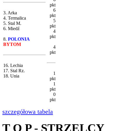
pkt
6
3. Arka
pkt
4. Termalica
5
5. Stal M.
pkt
6. Miedź
4
pkt
8.
POLONIA
BYTOM
4
pkt
16. Lechia
17. Stal Rz.
1
18. Unia
pkt
1
pkt
0
pkt
szczegółowa tabela
T O P - STRZELCY