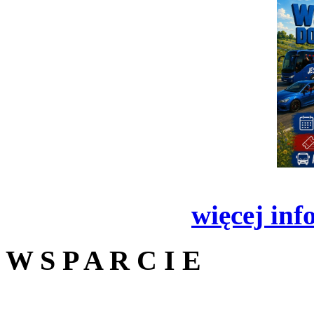
więcej inf
W S P A R C I E