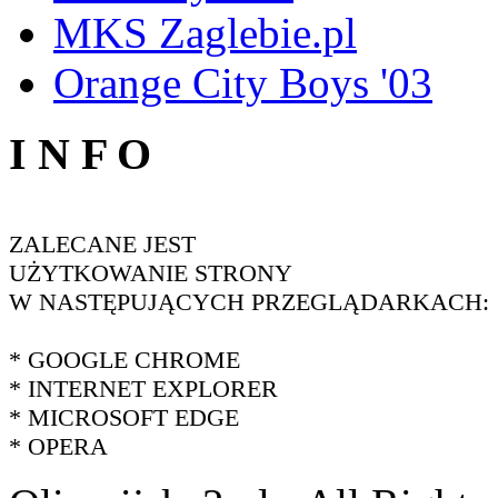
MKS Zaglebie.pl
Orange City Boys '03
I N F O
ZALECANE JEST
UŻYTKOWANIE STRONY
W NASTĘPUJĄCYCH PRZEGLĄDARKACH:
* GOOGLE CHROME
* INTERNET EXPLORER
* MICROSOFT EDGE
* OPERA