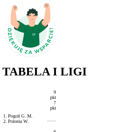
TABELA I LIGI
9
pkt
7
pkt
1. Pogoń G. M.
2. Polonia W.
6