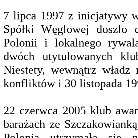
7 lipca 1997 z inicjatywy 
Spółki Węglowej doszło do
Polonii i lokalnego rywa
dwóch utytułowanych klu
Niestety, wewnątrz władz
konfliktów i 30 listopada 1
22 czerwca 2005 klub awans
barażach ze Szczakowianką
Polonia utrzymała się n