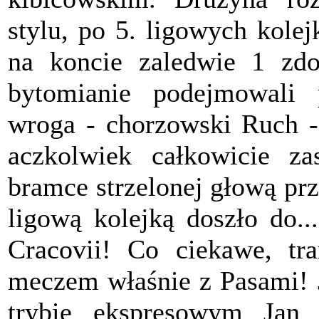
stylu, po 5. ligowych kolej
na koncie zaledwie 1 zdo
bytomianie podejmowali 
wroga - chorzowski Ruch -
aczkolwiek całkowicie za
bramce strzelonej głową prz
ligową kolejką doszło do..
Cracovii! Co ciekawe, tra
meczem właśnie z Pasami! J
trybie ekspresowym Jan 