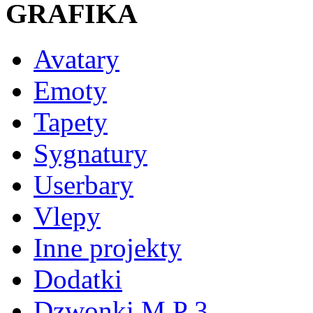
GRAFIKA
Avatary
Emoty
Tapety
Sygnatury
Userbary
Vlepy
Inne projekty
Dodatki
Dzwonki M P 3