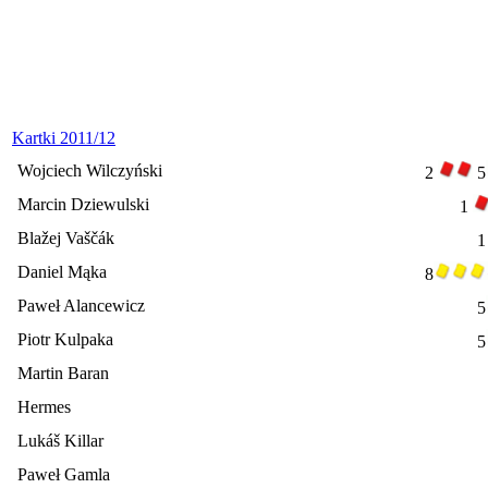
Kartki 2011/12
Wojciech Wilczyński
2
5
Marcin Dziewulski
1
Blažej Vaščák
Daniel Mąka
8
Paweł Alancewicz
5
Piotr Kulpaka
5
Martin Baran
Hermes
Lukáš Killar
Paweł Gamla