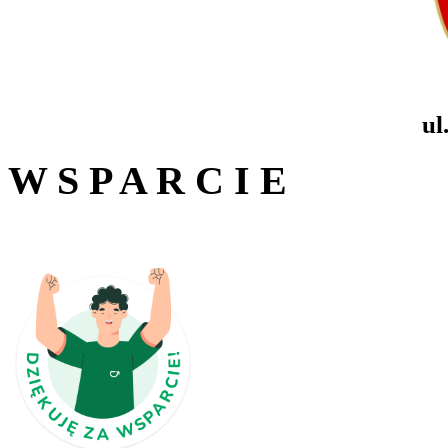
ul
W S P A R C I E