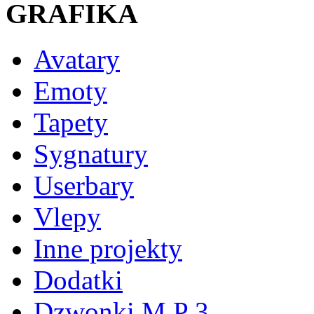
GRAFIKA
Avatary
Emoty
Tapety
Sygnatury
Userbary
Vlepy
Inne projekty
Dodatki
Dzwonki M P 3