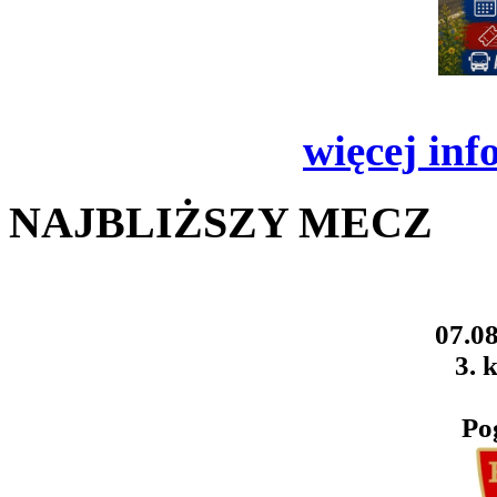
więcej inf
NAJBLIŻSZY MECZ
07.08
3. k
Po