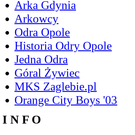
Arka Gdynia
Arkowcy
Odra Opole
Historia Odry Opole
Jedna Odra
Góral Żywiec
MKS Zaglebie.pl
Orange City Boys '03
I N F O