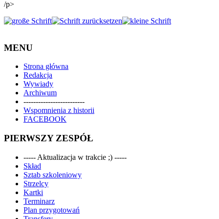
/p>
MENU
Strona główna
Redakcja
Wywiady
Archiwum
-------------------------
Wspomnienia z historii
FACEBOOK
PIERWSZY ZESPÓŁ
----- Aktualizacja w trakcie ;) -----
Skład
Sztab szkoleniowy
Strzelcy
Kartki
Terminarz
Plan przygotowań
Transfery