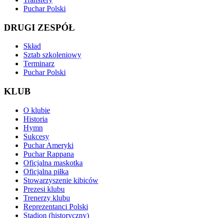
Puchar Polski
DRUGI ZESPÓŁ
Skład
Sztab szkoleniowy
Terminarz
Puchar Polski
KLUB
O klubie
Historia
Hymn
Sukcesy
Puchar Ameryki
Puchar Rappana
Oficjalna maskotka
Oficjalna piłka
Stowarzyszenie kibiców
Prezesi klubu
Trenerzy klubu
Reprezentanci Polski
Stadion (historyczny)