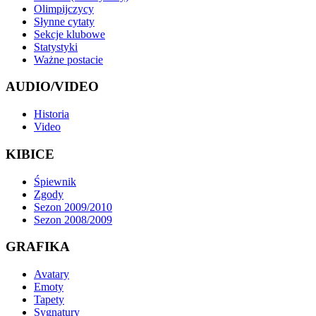
Olimpijczycy
Słynne cytaty
Sekcje klubowe
Statystyki
Ważne postacie
AUDIO/VIDEO
Historia
Video
KIBICE
Śpiewnik
Zgody
Sezon 2009/2010
Sezon 2008/2009
GRAFIKA
Avatary
Emoty
Tapety
Sygnatury