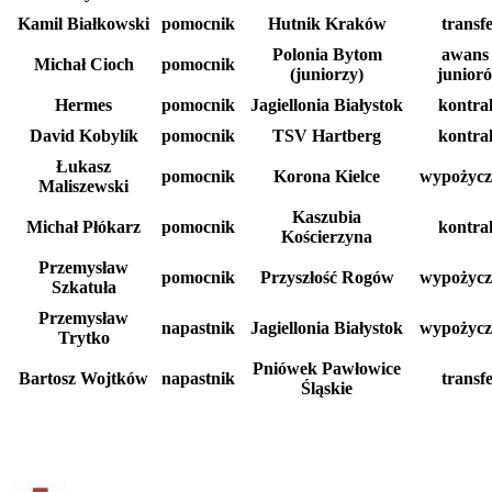
Kamil Białkowski
pomocnik
Hutnik Kraków
transf
Polonia Bytom
awans 
Michał Cioch
pomocnik
(juniorzy)
junior
Hermes
pomocnik
Jagiellonia Białystok
kontra
David Kobylík
pomocnik
TSV Hartberg
kontra
Łukasz
pomocnik
Korona Kielce
wypożycz
Maliszewski
Kaszubia
Michał Płókarz
pomocnik
kontra
Kościerzyna
Przemysław
pomocnik
Przyszłość Rogów
wypożycz
Szkatuła
Przemysław
napastnik
Jagiellonia Białystok
wypożycz
Trytko
Pniówek Pawłowice
Bartosz Wojtków
napastnik
transf
Śląskie