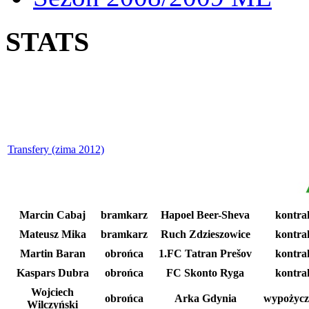
STATS
Transfery (zima 2012)
Marcin Cabaj
bramkarz
Hapoel Beer-Sheva
kontra
Mateusz Mika
bramkarz
Ruch Zdzieszowice
kontra
Martin Baran
obrońca
1.FC Tatran Prešov
kontra
Kaspars Dubra
obrońca
FC Skonto Ryga
kontra
Wojciech
obrońca
Arka Gdynia
wypożycz
Wilczyński