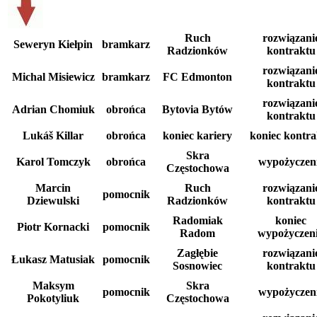
Ruch
rozwiązani
Seweryn Kiełpin
bramkarz
Radzionków
kontraktu
rozwiązani
Michal Misiewicz
bramkarz
FC Edmonton
kontraktu
rozwiązani
Adrian Chomiuk
obrońca
Bytovia Bytów
kontraktu
Lukáš Killar
obrońca
koniec kariery
koniec kontra
Skra
Karol Tomczyk
obrońca
wypożyczen
Częstochowa
Marcin
Ruch
rozwiązani
pomocnik
Dziewulski
Radzionków
kontraktu
Radomiak
koniec
Piotr Kornacki
pomocnik
Radom
wypożyczen
Zagłębie
rozwiązani
Łukasz Matusiak
pomocnik
Sosnowiec
kontraktu
Maksym
Skra
pomocnik
wypożyczen
Pokotyliuk
Częstochowa