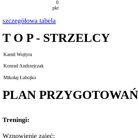
0
pkt
szczegółowa tabela
T O P - STRZELCY
Kamil Wojtyra
Konrad Andrzejczak
Mikołaj Łabojko
PLAN PRZYGOTOWA
Treningi:
Wznowienie zajęć: