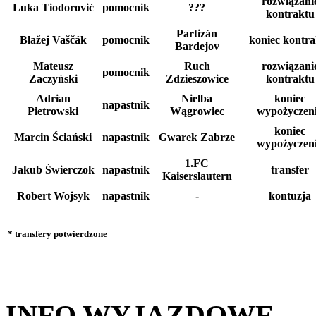
rozwiązani
Luka Tiodorović
pomocnik
???
kontraktu
Partizán
Blažej Vaščák
pomocnik
koniec kontra
Bardejov
Mateusz
Ruch
rozwiązani
pomocnik
Zaczyński
Zdzieszowice
kontraktu
Adrian
Nielba
koniec
napastnik
Pietrowski
Wągrowiec
wypożyczen
koniec
Marcin Ściański
napastnik
Gwarek Zabrze
wypożyczen
1.FC
Jakub Świerczok
napastnik
transfer
Kaiserslautern
Robert Wojsyk
napastnik
-
kontuzja
* transfery potwierdzone
INFO WYJAZDOWE