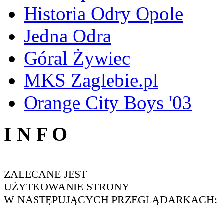
Historia Odry Opole
Jedna Odra
Góral Żywiec
MKS Zaglebie.pl
Orange City Boys '03
I N F O
ZALECANE JEST
UŻYTKOWANIE STRONY
W NASTĘPUJĄCYCH PRZEGLĄDARKACH: