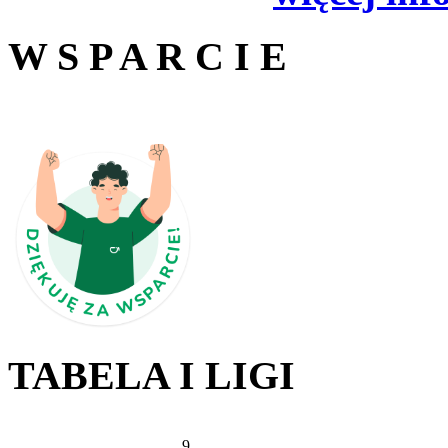
W S P A R C I E
TABELA I LIGI
9