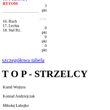
BYTOM
3
pkt
16. Ruch
17. Lechia
0
18. Stal Rz.
pkt
0
pkt
0
pkt
szczegółowa tabela
T O P - STRZELCY
Kamil Wojtyra
Konrad Andrzejczak
Mikołaj Łabojko