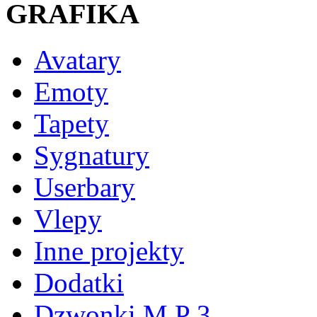
GRAFIKA
Avatary
Emoty
Tapety
Sygnatury
Userbary
Vlepy
Inne projekty
Dodatki
Dzwonki M P 3