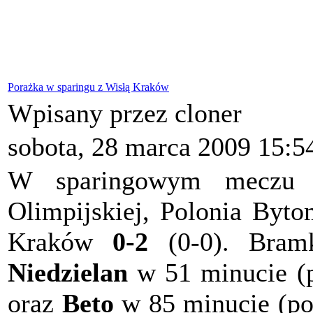
Porażka w sparingu z Wisłą Kraków
Wpisany przez cloner
sobota, 28 marca 2009 15:5
W sparingowym meczu 
Olimpijskiej, Polonia Byto
Kraków
0-2
(0-0). Bramk
Niedzielan
w 51 minucie (p
oraz
Beto
w 85 minucie (po