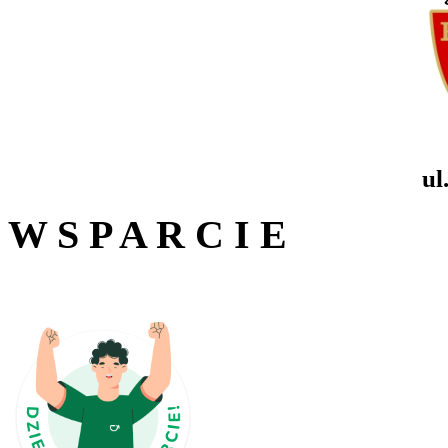
ul
W S P A R C I E