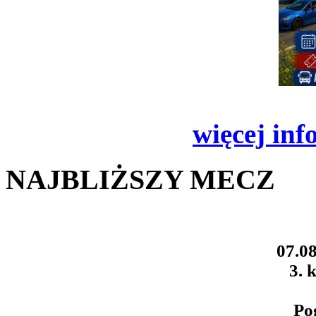
więcej inf
NAJBLIŻSZY MECZ
07.08
3. k
Po