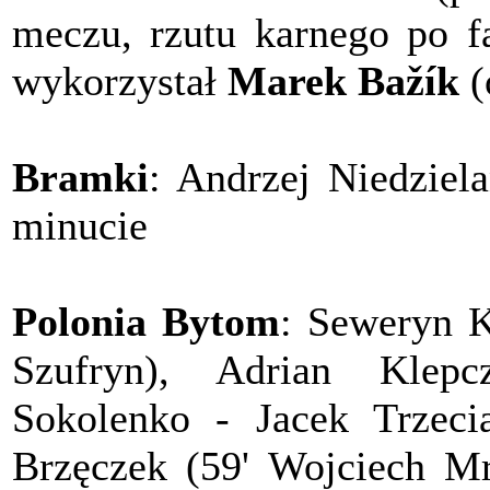
meczu, rzutu karnego po 
wykorzystał
Marek Bažík
(
Bramki
: Andrzej Niedzie
minucie
Polonia Bytom
: Seweryn K
Szufryn), Adrian Klepc
Sokolenko - Jacek Trzeci
Brzęczek (59' Wojciech Mr