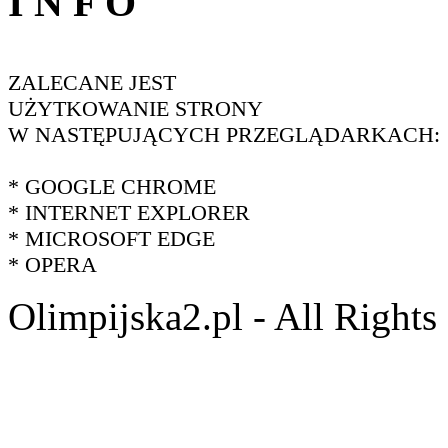
I N F O
ZALECANE JEST
UŻYTKOWANIE STRONY
W NASTĘPUJĄCYCH PRZEGLĄDARKACH:
* GOOGLE CHROME
* INTERNET EXPLORER
* MICROSOFT EDGE
* OPERA
Olimpijska2.pl - All Right