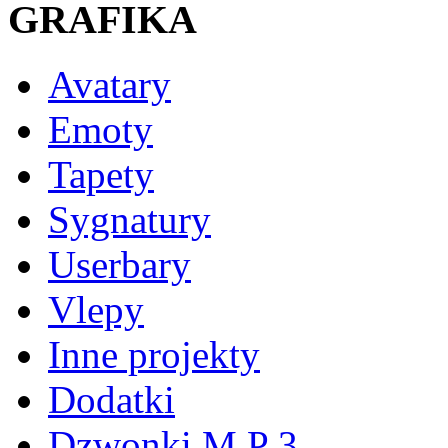
GRAFIKA
Avatary
Emoty
Tapety
Sygnatury
Userbary
Vlepy
Inne projekty
Dodatki
Dzwonki M P 3