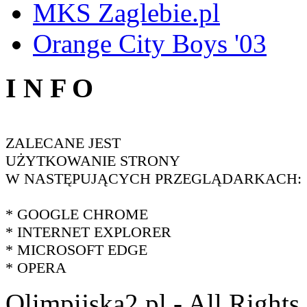
MKS Zaglebie.pl
Orange City Boys '03
I N F O
ZALECANE JEST
UŻYTKOWANIE STRONY
W NASTĘPUJĄCYCH PRZEGLĄDARKACH:
* GOOGLE CHROME
* INTERNET EXPLORER
* MICROSOFT EDGE
* OPERA
Olimpijska2.pl - All Right