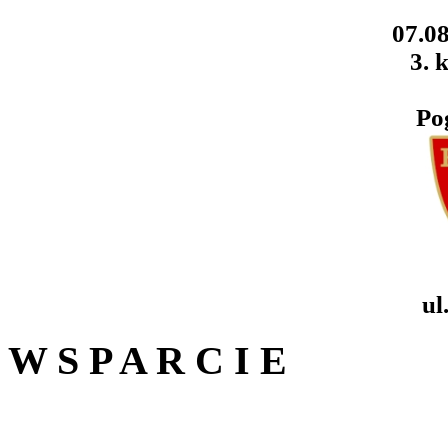
07.08
3. k
Po
ul
W S P A R C I E