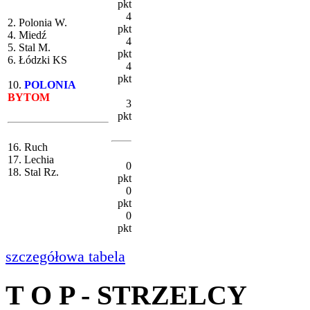
pkt
4
2. Polonia W.
pkt
4. Miedź
4
5. Stal M.
pkt
6. Łódzki KS
4
pkt
10.
POLONIA
BYTOM
3
pkt
16. Ruch
17. Lechia
0
18. Stal Rz.
pkt
0
pkt
0
pkt
szczegółowa tabela
T O P - STRZELCY