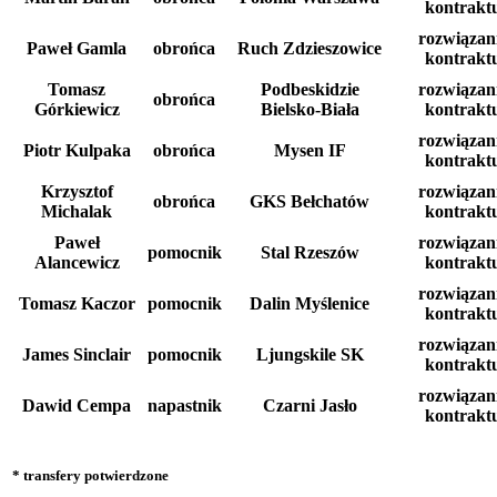
kontrakt
rozwiązan
Paweł Gamla
obrońca
Ruch Zdzieszowice
kontrakt
Tomasz
Podbeskidzie
rozwiązan
obrońca
Górkiewicz
Bielsko-Biała
kontrakt
rozwiązan
Piotr Kulpaka
obrońca
Mysen IF
kontrakt
Krzysztof
rozwiązan
obrońca
GKS Bełchatów
Michalak
kontrakt
Paweł
rozwiązan
pomocnik
Stal Rzeszów
Alancewicz
kontrakt
rozwiązan
Tomasz Kaczor
pomocnik
Dalin Myślenice
kontrakt
rozwiązan
James Sinclair
pomocnik
Ljungskile SK
kontrakt
rozwiązan
Dawid Cempa
napastnik
Czarni Jasło
kontrakt
* transfery potwierdzone