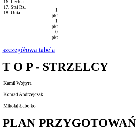
16. Lechia
17. Stal Rz.
1
18. Unia
pkt
1
pkt
0
pkt
szczegółowa tabela
T O P - STRZELCY
Kamil Wojtyra
Konrad Andrzejczak
Mikołaj Łabojko
PLAN PRZYGOTOWA