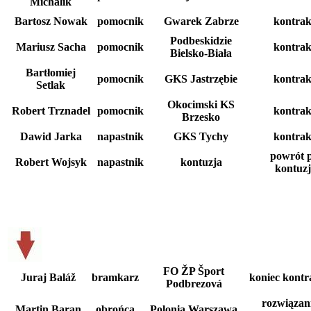
Michalik
Bartosz Nowak
pomocnik
Gwarek Zabrze
kontrak
Podbeskidzie
Mariusz Sacha
pomocnik
kontrak
Bielsko-Biała
Bartłomiej
pomocnik
GKS Jastrzębie
kontrak
Setlak
Okocimski KS
Robert Trznadel
pomocnik
kontrak
Brzesko
Dawid Jarka
napastnik
GKS Tychy
kontrak
powrót 
Robert Wojsyk
napastnik
kontuzja
kontuzj
FO ŽP Šport
Juraj Baláž
bramkarz
koniec kontr
Podbrezová
rozwiązan
Martin Baran
obrońca
Polonia Warszawa