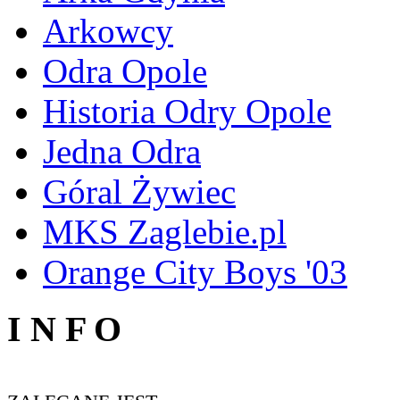
Arkowcy
Odra Opole
Historia Odry Opole
Jedna Odra
Góral Żywiec
MKS Zaglebie.pl
Orange City Boys '03
I N F O