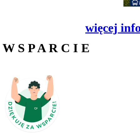
więcej inf
W S P A R C I E