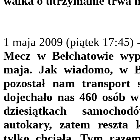
walka o utrzymanie trwa n
1 maja 2009 (piątek 17:45)
Mecz w Bełchatowie wy
maja. Jak wiadomo, w Be
pozostał nam transport
dojechało nas 460 osób w
dziesiątkach samocho
autokary, zatem reszta 
tylko chciała. Tym raze