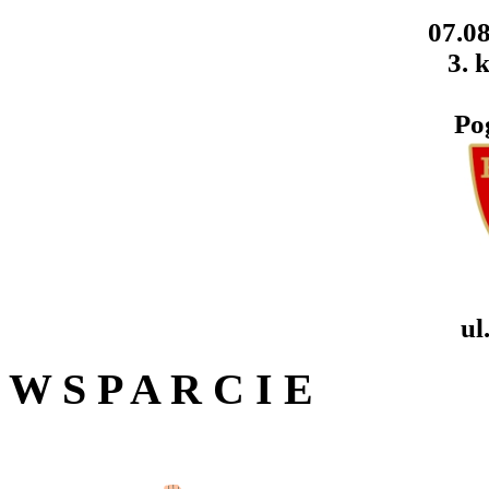
07.08
3. k
Po
ul
W S P A R C I E