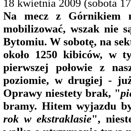
18 kwietnia 2009 (sobota 17
Na mecz z Górnikiem ni
mobilizować, wszak nie są
Bytomiu. W sobotę, na sek
około 1250 kibiców, w t
pierwszej połowie z nas
poziomie, w drugiej - ju
Oprawy niestety brak, "
pi
bramy. Hitem wyjazdu by
rok w ekstraklasie
", niest