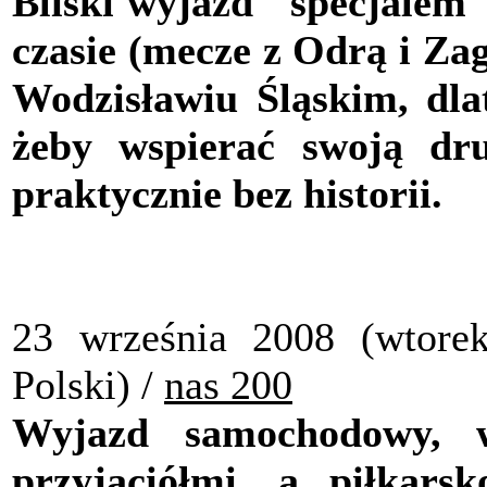
Bliski wyjazd "specjalem",
czasie (mecze z Odrą i Za
Wodzisławiu Śląskim, dlat
żeby wspierać swoją d
praktycznie bez historii.
23 września 2008 (wtore
Polski) /
nas 200
Wyjazd samochodowy, 
przyjaciółmi, a piłkar