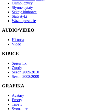
Olimpijczycy
Słynne cytaty
Sekcje klubowe
Statystyki
Ważne postacie
AUDIO/VIDEO
Historia
Video
KIBICE
Śpiewnik
Zgody
Sezon 2009/2010
Sezon 2008/2009
GRAFIKA
Avatary
Emoty
Tapety
Sygnatury