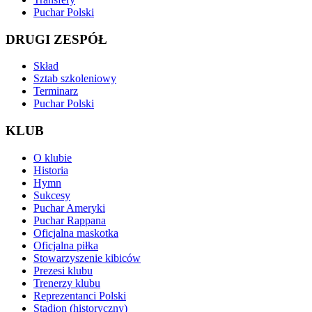
Puchar Polski
DRUGI ZESPÓŁ
Skład
Sztab szkoleniowy
Terminarz
Puchar Polski
KLUB
O klubie
Historia
Hymn
Sukcesy
Puchar Ameryki
Puchar Rappana
Oficjalna maskotka
Oficjalna piłka
Stowarzyszenie kibiców
Prezesi klubu
Trenerzy klubu
Reprezentanci Polski
Stadion (historyczny)