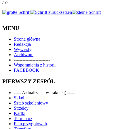
/p>
MENU
Strona główna
Redakcja
Wywiady
Archiwum
-------------------------
Wspomnienia z historii
FACEBOOK
PIERWSZY ZESPÓŁ
----- Aktualizacja w trakcie ;) -----
Skład
Sztab szkoleniowy
Strzelcy
Kartki
Terminarz
Plan przygotowań
Transfery