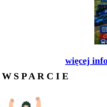
więcej inf
W S P A R C I E