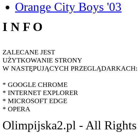
Orange City Boys '03
I N F O
ZALECANE JEST
UŻYTKOWANIE STRONY
W NASTĘPUJĄCYCH PRZEGLĄDARKACH:
* GOOGLE CHROME
* INTERNET EXPLORER
* MICROSOFT EDGE
* OPERA
Olimpijska2.pl - All Right