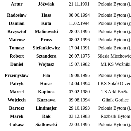
Artur
Jóźwiak
21.11.1991
Polonia Bytom (j.
Radosław
Hass
08.06.1994
Polonia Bytom (j.
Damian
Kuta
11.02.1994
Polonia Bytom (j)
Krzysztof
Malinowski
28.07.1995
Polonia Bytom (j.
Mateusz
Pruss
08.02.1996
Polonia Bytom (j.
Tomasz
Stefankiewicz
17.04.1991
Polonia Bytom (j.
Robert
Sztandera
26.07.1975
Silesia Miechowi
Daniel
Wojtasz
15.07.1982
MLKS Woźniki
Przemysław
Fila
19.08.1995
Polonia Bytom (j.
Patryk
Huras
14.04.1994
LKS Sokół Orzec
Marcel
Kapinos
03.02.1980
TS Arki Bożka
Wojciech
Kurzawa
09.08.1994
Glinik Gorlice
Bartosz
Lindmajer
29.10.1993
Polonia Bytom (j.
Marek
Rak
03.12.1983
Rozbark Bytom
Łukasz
Siatkowski
22.03.1995
Polonia Bytom (j.