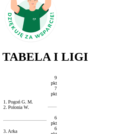
TABELA I LIGI
9
pkt
7
pkt
1. Pogoń G. M.
2. Polonia W.
6
pkt
6
3. Arka
pkt