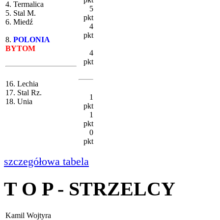
4. Termalica
5
5. Stal M.
pkt
6. Miedź
4
pkt
8.
POLONIA
BYTOM
4
pkt
16. Lechia
17. Stal Rz.
1
18. Unia
pkt
1
pkt
0
pkt
szczegółowa tabela
T O P - STRZELCY
Kamil Wojtyra