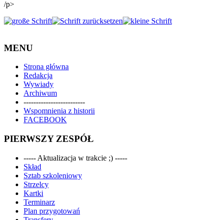
/p>
MENU
Strona główna
Redakcja
Wywiady
Archiwum
-------------------------
Wspomnienia z historii
FACEBOOK
PIERWSZY ZESPÓŁ
----- Aktualizacja w trakcie ;) -----
Skład
Sztab szkoleniowy
Strzelcy
Kartki
Terminarz
Plan przygotowań
Transfery