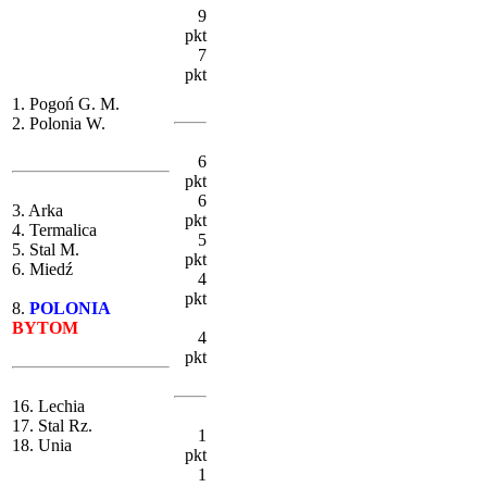
9
pkt
7
pkt
1. Pogoń G. M.
2. Polonia W.
6
pkt
6
3. Arka
pkt
4. Termalica
5
5. Stal M.
pkt
6. Miedź
4
pkt
8.
POLONIA
BYTOM
4
pkt
16. Lechia
17. Stal Rz.
1
18. Unia
pkt
1