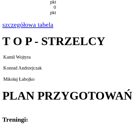
pkt
0
pkt
szczegółowa tabela
T O P - STRZELCY
Kamil Wojtyra
Konrad Andrzejczak
Mikołaj Łabojko
PLAN PRZYGOTOWA
Treningi: