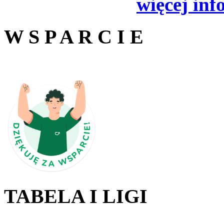
więcej inf
W S P A R C I E
TABELA I LIGI