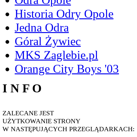
Historia Odry Opole
Jedna Odra
Góral Żywiec
MKS Zaglebie.pl
Orange City Boys '03
I N F O
ZALECANE JEST
UŻYTKOWANIE STRONY
W NASTĘPUJĄCYCH PRZEGLĄDARKACH: