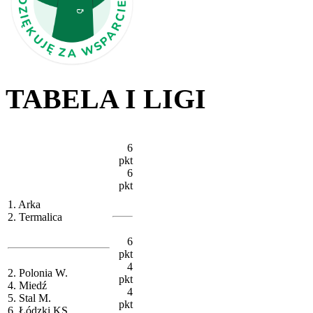
TABELA I LIGI
6
pkt
6
pkt
1. Arka
2. Termalica
6
pkt
4
2. Polonia W.
pkt
4. Miedź
4
5. Stal M.
pkt
6. Łódzki KS