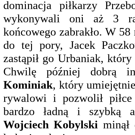
dominacja piłkarzy Przeb
wykonywali oni aż 3 ra
końcowego zabrakło. W 58 m
do tej pory, Jacek Paczkow
zastąpił go Urbaniak, który
Chwilę później dobrą i
Kominiak
, który umiejętni
rywalowi i pozwolił piłc
bardzo ładną i szybką ak
Wojciech Kobylski
minął 