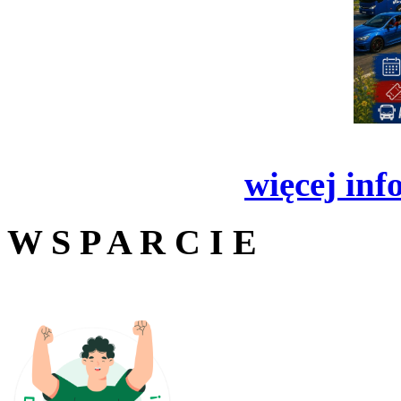
więcej inf
W S P A R C I E