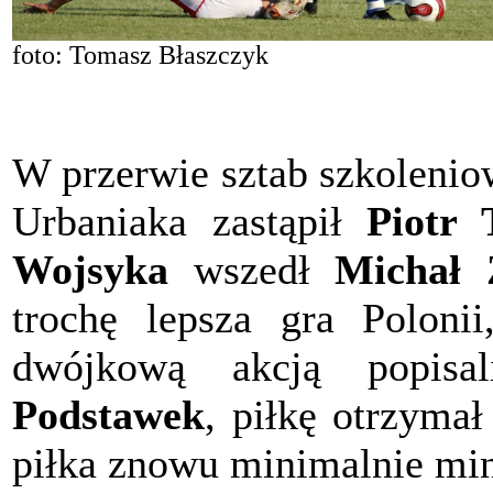
foto: Tomasz Błaszczyk
W przerwie sztab szkolenio
Urbaniaka zastąpił
Piotr 
Wojsyka
wszedł
Michał Z
trochę lepsza gra Poloni
dwójkową akcją popisa
Podstawek
, piłkę otrzyma
piłka znowu minimalnie min