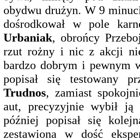
obydwu drużyn. W 9 minucie
dośrodkował w pole kar
Urbaniak
, obrońcy Przebo
rzut rożny i nic z akcji 
bardzo dobrym i pewnym wy
popisał się testowany p
Trudnos
, zamiast spokoj
aut, precyzyjnie wybił ją
później popisał się kolej
zestawiona w dość eksper