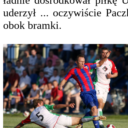
ładnie dośrodkował piłkę U
uderzył ... oczywiście Pacz
obok bramki.