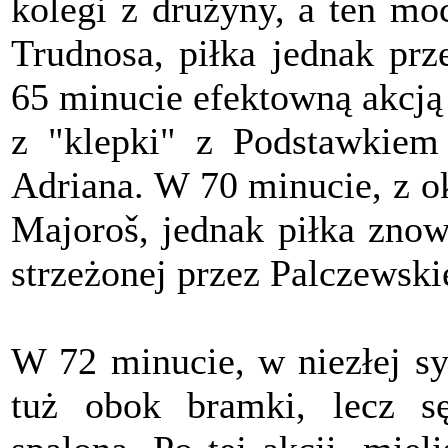
kolegi z drużyny, a ten m
Trudnosa, piłka jednak prz
65 minucie efektowną akcją 
z "klepki" z Podstawkiem i
Adriana. W 70 minucie, z o
Majoroš, jednak piłka znow
strzeżonej przez Palczewski
W 72 minucie, w niezłej sytu
tuż obok bramki, lecz sę