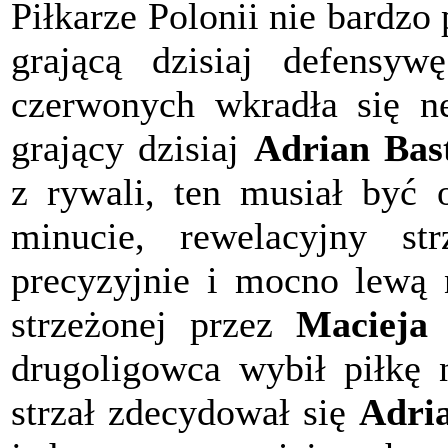
Piłkarze Polonii nie bardzo 
grającą dzisiaj defensyw
czerwonych wkradła się n
grający dzisiaj
Adrian Bas
z rywali, ten musiał być 
minucie, rewelacyjny s
precyzyjnie i mocno lewą 
strzeżonej przez
Macieja 
drugoligowca wybił piłkę 
strzał zdecydował się
Adri