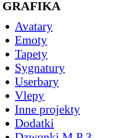
GRAFIKA
Avatary
Emoty
Tapety
Sygnatury
Userbary
Vlepy
Inne projekty
Dodatki
Dzwonki M P 3