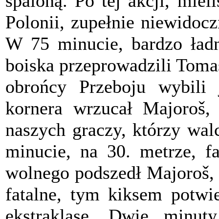
spaloną. Po tej akcji, mie
Polonii, zupełnie niewidoc
W 75 minucie, bardzo ładn
boiska przeprowadzili Tomasi
obrońcy Przeboju wybili 
kornera wrzucał Majoroš, 
naszych graczy, którzy wal
minucie, na 30. metrze, fa
wolnego podszedł Majoroš, 
fatalne, tym kiksem potwie
ekstraklasę. Dwie minuty