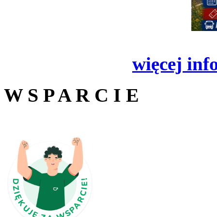
więcej inf
W S P A R C I E