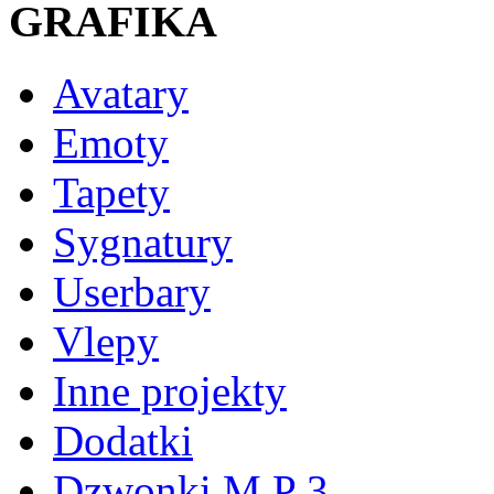
GRAFIKA
Avatary
Emoty
Tapety
Sygnatury
Userbary
Vlepy
Inne projekty
Dodatki
Dzwonki M P 3