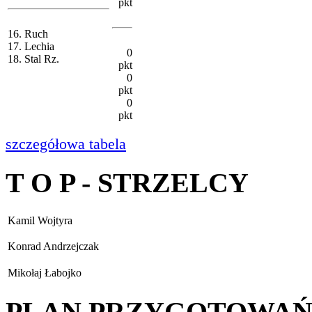
pkt
16. Ruch
17. Lechia
0
18. Stal Rz.
pkt
0
pkt
0
pkt
szczegółowa tabela
T O P - STRZELCY
Kamil Wojtyra
Konrad Andrzejczak
Mikołaj Łabojko
PLAN PRZYGOTOWA