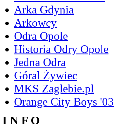
Arka Gdynia
Arkowcy
Odra Opole
Historia Odry Opole
Jedna Odra
Góral Żywiec
MKS Zaglebie.pl
Orange City Boys '03
I N F O