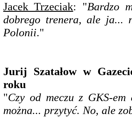
Jacek Trzeciak
: "
Bardzo m
dobrego trenera, ale ja...
Polonii
."
Jurij Szatałow w Gazeci
roku
"
Czy od meczu z GKS-em c
można... przytyć. No, ale z