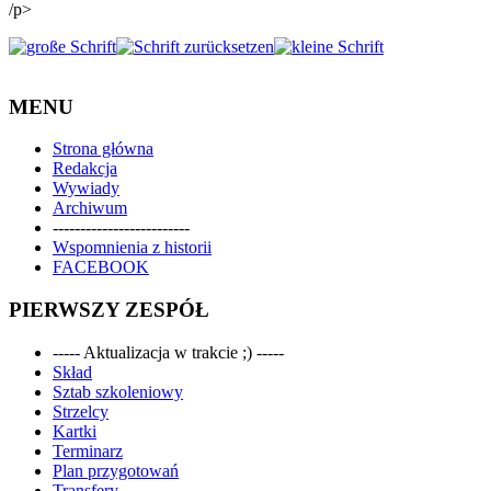
/p>
MENU
Strona główna
Redakcja
Wywiady
Archiwum
-------------------------
Wspomnienia z historii
FACEBOOK
PIERWSZY ZESPÓŁ
----- Aktualizacja w trakcie ;) -----
Skład
Sztab szkoleniowy
Strzelcy
Kartki
Terminarz
Plan przygotowań
Transfery