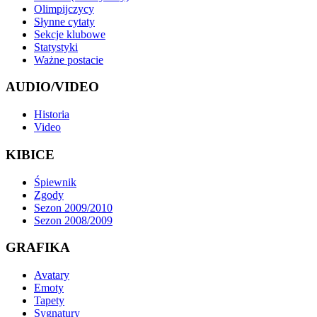
Olimpijczycy
Słynne cytaty
Sekcje klubowe
Statystyki
Ważne postacie
AUDIO/VIDEO
Historia
Video
KIBICE
Śpiewnik
Zgody
Sezon 2009/2010
Sezon 2008/2009
GRAFIKA
Avatary
Emoty
Tapety
Sygnatury