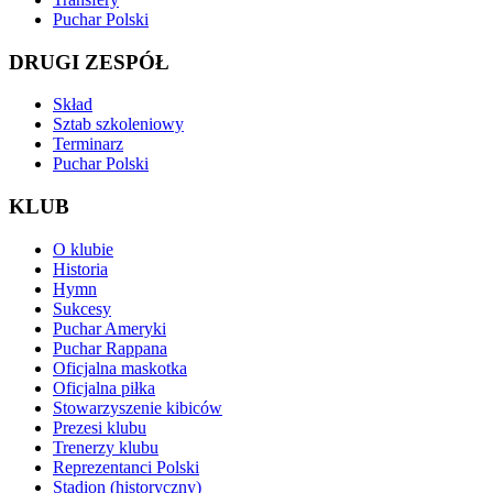
Puchar Polski
DRUGI ZESPÓŁ
Skład
Sztab szkoleniowy
Terminarz
Puchar Polski
KLUB
O klubie
Historia
Hymn
Sukcesy
Puchar Ameryki
Puchar Rappana
Oficjalna maskotka
Oficjalna piłka
Stowarzyszenie kibiców
Prezesi klubu
Trenerzy klubu
Reprezentanci Polski
Stadion (historyczny)