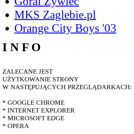
Góral Żywiec
MKS Zaglebie.pl
Orange City Boys '03
I N F O
ZALECANE JEST
UŻYTKOWANIE STRONY
W NASTĘPUJĄCYCH PRZEGLĄDARKACH:
* GOOGLE CHROME
* INTERNET EXPLORER
* MICROSOFT EDGE
* OPERA