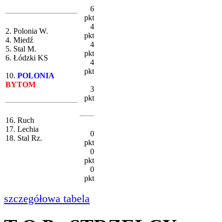
6
pkt
4
2. Polonia W.
pkt
4. Miedź
4
5. Stal M.
pkt
6. Łódzki KS
4
pkt
10.
POLONIA
BYTOM
3
pkt
16. Ruch
17. Lechia
0
18. Stal Rz.
pkt
0
pkt
0
pkt
szczegółowa tabela