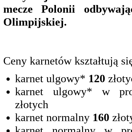
mecze Polonii odbywają
Olimpijskiej.
Ceny karnetów kształtują si
karnet ulgowy*
120
złoty
karnet ulgowy* w pr
złotych
karnet normalny
160
złot
karnet normalny w pr