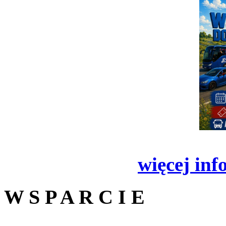
więcej inf
W S P A R C I E