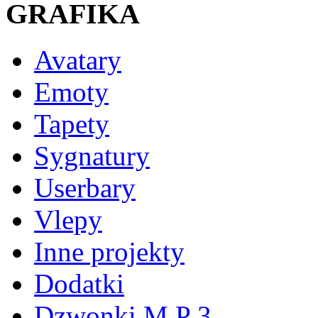
GRAFIKA
Avatary
Emoty
Tapety
Sygnatury
Userbary
Vlepy
Inne projekty
Dodatki
Dzwonki M P 3