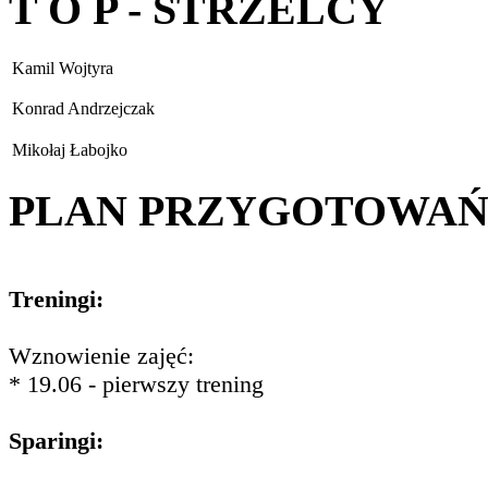
T O P - STRZELCY
Kamil Wojtyra
Konrad Andrzejczak
Mikołaj Łabojko
PLAN PRZYGOTOWA
Treningi:
Wznowienie zajęć:
* 19.06 - pierwszy trening
Sparingi: