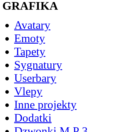
GRAFIKA
Avatary
Emoty
Tapety
Sygnatury
Userbary
Vlepy
Inne projekty
Dodatki
Dzwonki M P 3