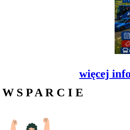
więcej inf
W S P A R C I E