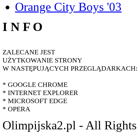
Orange City Boys '03
I N F O
ZALECANE JEST
UŻYTKOWANIE STRONY
W NASTĘPUJĄCYCH PRZEGLĄDARKACH:
* GOOGLE CHROME
* INTERNET EXPLORER
* MICROSOFT EDGE
* OPERA
Olimpijska2.pl - All Right