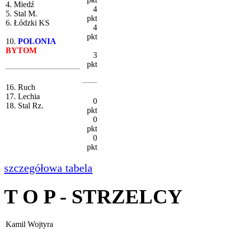
4. Miedź
4
5. Stal M.
pkt
6. Łódzki KS
4
pkt
10.
POLONIA
BYTOM
3
pkt
16. Ruch
17. Lechia
0
18. Stal Rz.
pkt
0
pkt
0
pkt
szczegółowa tabela
T O P - STRZELCY
Kamil Wojtyra