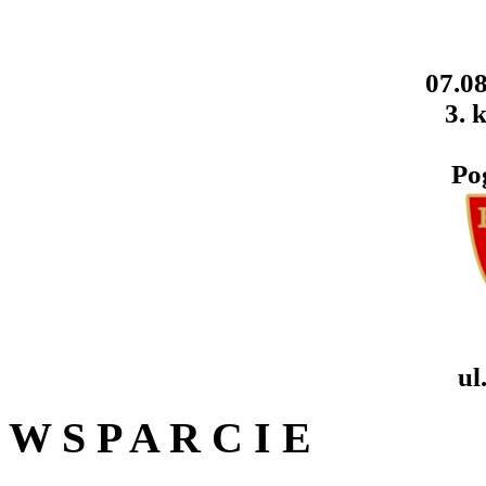
07.08
3. k
Po
ul
W S P A R C I E