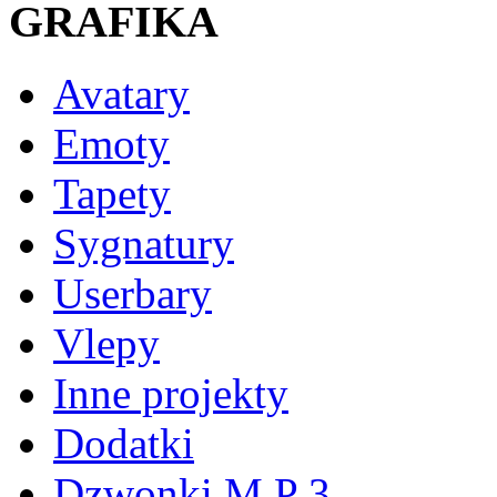
GRAFIKA
Avatary
Emoty
Tapety
Sygnatury
Userbary
Vlepy
Inne projekty
Dodatki
Dzwonki M P 3