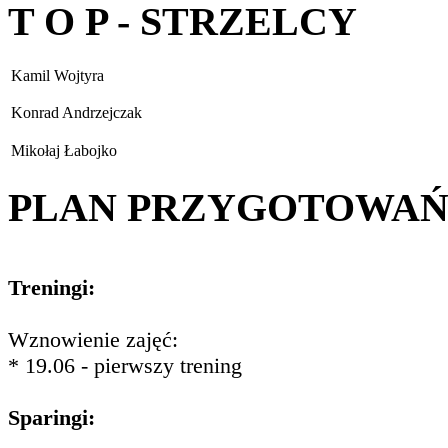
T O P - STRZELCY
Kamil Wojtyra
Konrad Andrzejczak
Mikołaj Łabojko
PLAN PRZYGOTOWA
Treningi:
Wznowienie zajęć:
* 19.06 - pierwszy trening
Sparingi: