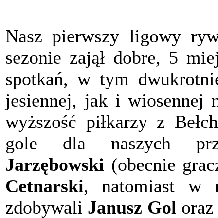
Nasz pierwszy ligowy ry
sezonie zajął dobre, 5 mie
spotkań, w tym dwukrotni
jesiennej, jak i wiosennej
wyższość piłkarzy z Bełc
gole dla naszych prz
Jarzębowski
(obecnie grac
Cetnarski
, natomiast w 
zdobywali
Janusz Gol
ora