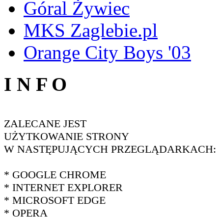
Góral Żywiec
MKS Zaglebie.pl
Orange City Boys '03
I N F O
ZALECANE JEST
UŻYTKOWANIE STRONY
W NASTĘPUJĄCYCH PRZEGLĄDARKACH:
* GOOGLE CHROME
* INTERNET EXPLORER
* MICROSOFT EDGE
* OPERA