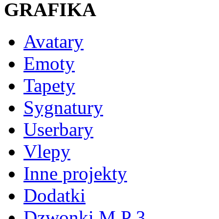
GRAFIKA
Avatary
Emoty
Tapety
Sygnatury
Userbary
Vlepy
Inne projekty
Dodatki
Dzwonki M P 3