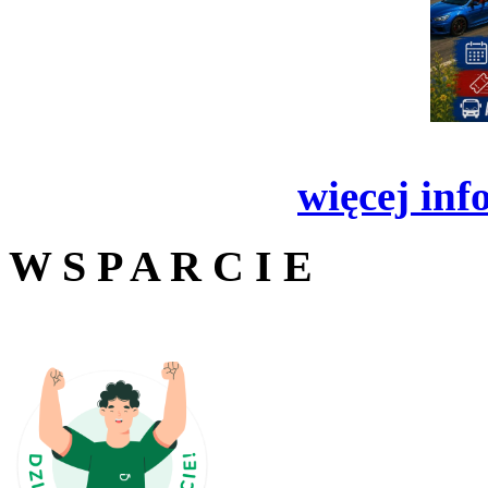
więcej inf
W S P A R C I E