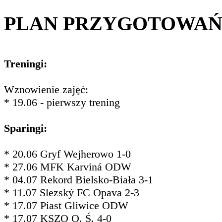
PLAN PRZYGOTOWA
Treningi:
Wznowienie zajęć:
* 19.06 - pierwszy trening
Sparingi:
* 20.06 Gryf Wejherowo 1-0
* 27.06 MFK Karviná ODW
* 04.07 Rekord Bielsko-Biała 3-1
* 11.07 Slezský FC Opava 2-3
* 17.07 Piast Gliwice ODW
* 17.07 KSZO O. Ś. 4-0