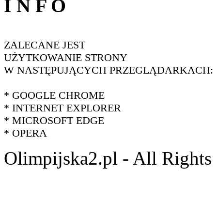
I N F O
ZALECANE JEST
UŻYTKOWANIE STRONY
W NASTĘPUJĄCYCH PRZEGLĄDARKACH:
* GOOGLE CHROME
* INTERNET EXPLORER
* MICROSOFT EDGE
* OPERA
Olimpijska2.pl - All Right