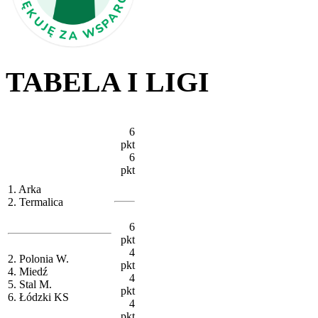
TABELA I LIGI
6
pkt
6
pkt
1. Arka
2. Termalica
6
pkt
4
2. Polonia W.
pkt
4. Miedź
4
5. Stal M.
pkt
6. Łódzki KS
4
pkt