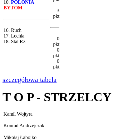
10.
POLONIA
BYTOM
3
pkt
16. Ruch
17. Lechia
0
18. Stal Rz.
pkt
0
pkt
0
pkt
szczegółowa tabela
T O P - STRZELCY
Kamil Wojtyra
Konrad Andrzejczak
Mikołaj Łabojko